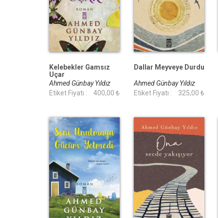
Kelebekler Gamsız
Dallar Meyveye Durdu
Uçar
Ahmed Günbay Yıldız
Ahmed Günbay Yıldız
Etiket Fiyatı :
400,00 ₺
Etiket Fiyatı :
325,00 ₺