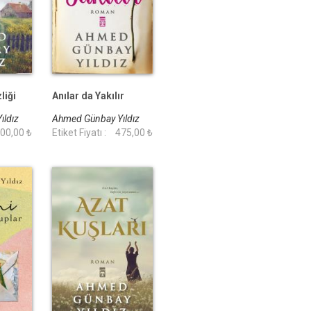
liği
Anılar da Yakılır
ıldız
Ahmed Günbay Yıldız
00,00 ₺
Etiket Fiyatı :
475,00 ₺