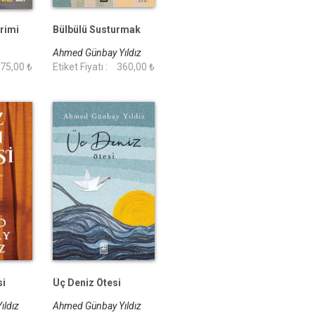
rimi
Bülbülü Susturmak
Ahmed Günbay Yıldız
75,00 ₺
Etiket Fiyatı :
360,00 ₺
si
Üç Deniz Ötesi
ıldız
Ahmed Günbay Yıldız