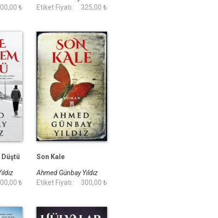
00,00 ₺
Etiket Fiyatı :
325,00 ₺
 Düştü
Son Kale
ıldız
Ahmed Günbay Yıldız
00,00 ₺
Etiket Fiyatı :
300,00 ₺