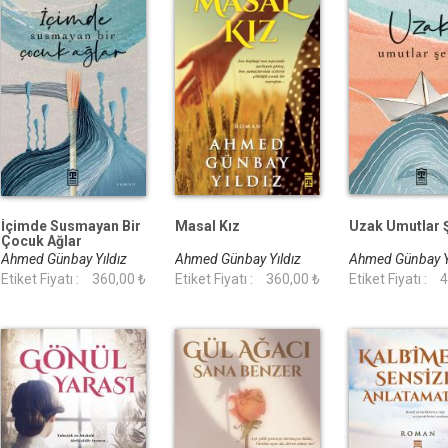
İçimde Susmayan Bir
Masal Kız
Uzak Umutlar 
Çocuk Ağlar
Ahmed Günbay Yıldız
Ahmed Günbay Yıldız
Ahmed Günbay Y
Etiket Fiyatı :
360,00 ₺
Etiket Fiyatı :
360,00 ₺
Etiket Fiyatı :
4