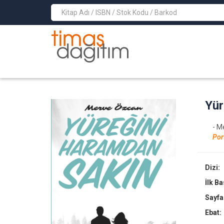
>
Yür
- M
Por
Dizi:
İlk B
Sayfa
Ebat: