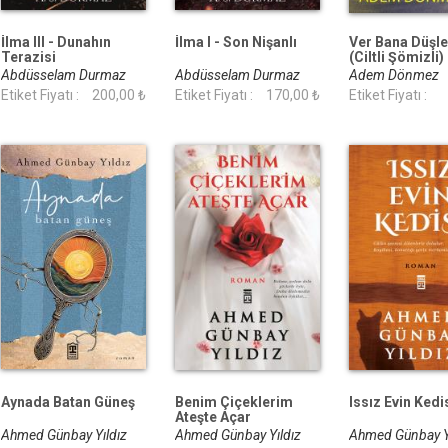
İlma III - Dunahın
İlma I - Son Nişanlı
Ver Bana Düşle
Terazisi
(Ciltli Şömizli)
Abdüsselam Durmaz
Abdüsselam Durmaz
Adem Dönmez
Etiket Fiyatı :
200,00 ₺
Etiket Fiyatı :
170,00 ₺
Etiket Fiyatı :
Aynada Batan Güneş
Benim Çiçeklerim
Issız Evin Kedi
Ateşte Açar
Ahmed Günbay Yıldız
Ahmed Günbay Yıldız
Ahmed Günbay Y