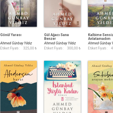
Gönül Yarası
Gül Ağacı Sana
Kalbime Sensiz
Benzer
Anlatamadım
Ahmed Günbay Yıldız
Ahmed Günbay Yıldız
Ahmed Günbay Y
Etiket Fiyatı :
325,00 ₺
Etiket Fiyatı :
300,00 ₺
Etiket Fiyatı :
4