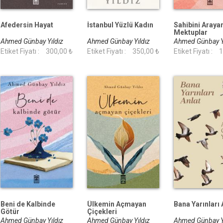
Afedersin Hayat
İstanbul Yüzlü Kadın
Sahibini Araya
Mektuplar
Ahmed Günbay Yıldız
Ahmed Günbay Yıldız
Ahmed Günbay Y
Etiket Fiyatı :
300,00 ₺
Etiket Fiyatı :
350,00 ₺
Etiket Fiyatı :
1
Beni de Kalbinde
Ülkemin Açmayan
Bana Yarınları 
Götür
Çiçekleri
Ahmed Günbay Yıldız
Ahmed Günbay Yıldız
Ahmed Günbay Y