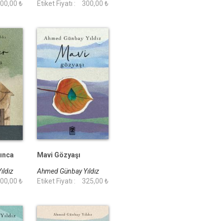
00,00 ₺
Etiket Fiyatı :
300,00 ₺
ınca
Mavi Gözyaşı
ıldız
Ahmed Günbay Yıldız
00,00 ₺
Etiket Fiyatı :
325,00 ₺