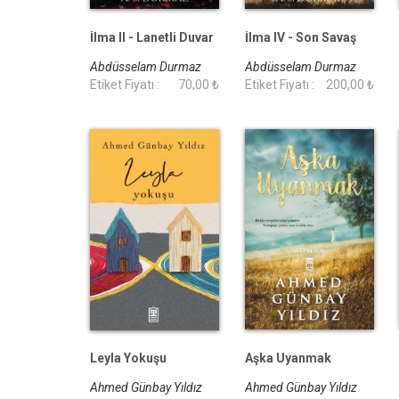
İlma II - Lanetli Duvar
İlma IV - Son Savaş
Abdüsselam Durmaz
Abdüsselam Durmaz
Etiket Fiyatı :
70,00 ₺
Etiket Fiyatı :
200,00 ₺
Leyla Yokuşu
Aşka Uyanmak
Ahmed Günbay Yıldız
Ahmed Günbay Yıldız