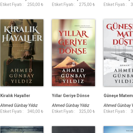
Etiket Fiyatı :
250,00 ₺
Etiket Fiyatı :
275,00 ₺
Etiket Fiyatı :
3
Kiralık Hayaller
Yıllar Geriye Dönse
Güneşe Matem
Ahmed Günbay Yıldız
Ahmed Günbay Yıldız
Ahmed Günbay Y
Etiket Fiyatı :
340,00 ₺
Etiket Fiyatı :
325,00 ₺
Etiket Fiyatı :
3