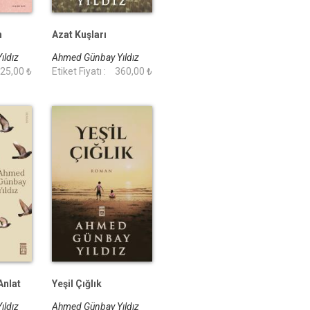
n
Azat Kuşları
ıldız
Ahmed Günbay Yıldız
25,00 ₺
Etiket Fiyatı :
360,00 ₺
Anlat
Yeşil Çığlık
ıldız
Ahmed Günbay Yıldız