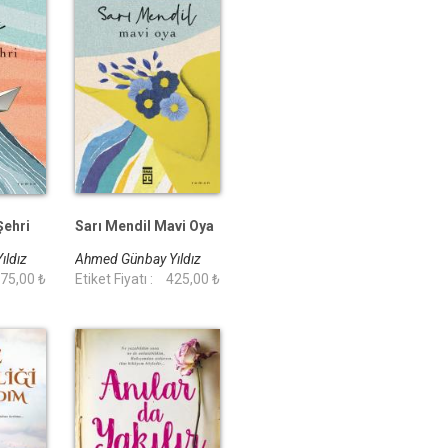
Şehri
Sarı Mendil Mavi Oya
ıldız
Ahmed Günbay Yıldız
75,00 ₺
Etiket Fiyatı :
425,00 ₺