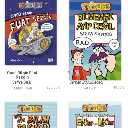
Öncü Bilgin Fuat
Bilmemek Ayıp Değil
Sezgin
(Eski)
Safiye Önal
Serhan Büyükkeçeci
200,00 ₺
40,00 ₺
Etiket Fiyatı :
Etiket Fiyatı :