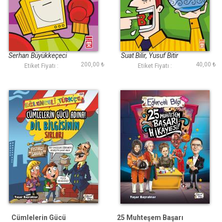
Zıpır Bilgisayar
Bilgi Yarışması
Serhan Büyükkeçeci
Suat Bilir, Yusuf Bitir
200,00 ₺
40,00 ₺
Etiket Fiyatı :
Etiket Fiyatı :
Cümlelerin Gücü
25 Muhteşem Başarı