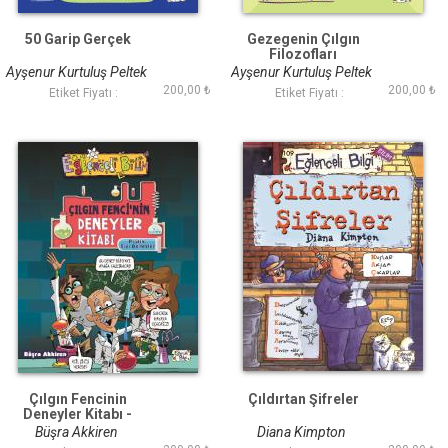
50 Garip Gerçek
Gezegenin Çılgın
Filozofları
Ayşenur Kurtuluş Peltek
Ayşenur Kurtuluş Peltek
200,00 ₺
200,00 ₺
Etiket Fiyatı :
Etiket Fiyatı :
Çılgın Fencinin
Çıldırtan Şifreler
Deneyler Kitabı -
Pratik Sıvı Deneyleri
Büşra Akkiren
Diana Kimpton