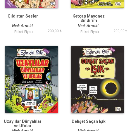
Çıldırtan Sesler
Ketçap Mayonez
Sindirim
Nick Arnold
Nick Arnold
200,00 ₺
200,00 ₺
Etiket Fiyatı :
Etiket Fiyatı :
Uzaylılar Dünyalılar
Dehşet Saçan Işık
ve Ufolar