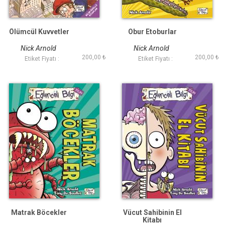
Ölümcül Kuvvetler
Obur Etoburlar
Nick Arnold
Nick Arnold
200,00 ₺
200,00 ₺
Etiket Fiyatı :
Etiket Fiyatı :
Matrak Böcekler
Vücut Sahibinin El
Kitabı