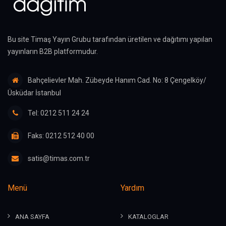
Bu site Timaş Yayın Grubu tarafından üretilen ve dağıtımı yapılan
yayınların B2B platformudur.
Bahçelievler Mah. Zübeyde Hanım Cad. No: 8 Çengelköy/
Üsküdar İstanbul
Tel: 0212 511 24 24
Faks: 0212 512 40 00
satis@timas.com.tr
Menü
Yardım
ANA SAYFA
KATALOGLAR