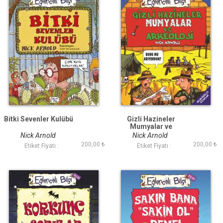
Bitki Sevenler Kulübü
Gizli Hazineler
Mumyalar ve
Arkeoloji
Nick Arnold
Nick Arnold
200,00 ₺
200,00 ₺
Etiket Fiyatı :
Etiket Fiyatı :