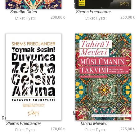
Gelenek Sanat ve
Mevlana Celaleddin
Medeniyet
Ruminin Unutulmuş
Mesajı
Sadettin Ökten
Shems Friedlander
200,00 ₺
260,00 ₺
Etiket Fiyatı :
Etiket Fiyatı :
Toynak Sesini
Müslümanın Takvimi
Duyunca Zebra Gelsin
Aklına
Shems Friedlander
Tâhirül Mevlevî
170,00 ₺
275,00 ₺
Etiket Fiyatı :
Etiket Fiyatı :