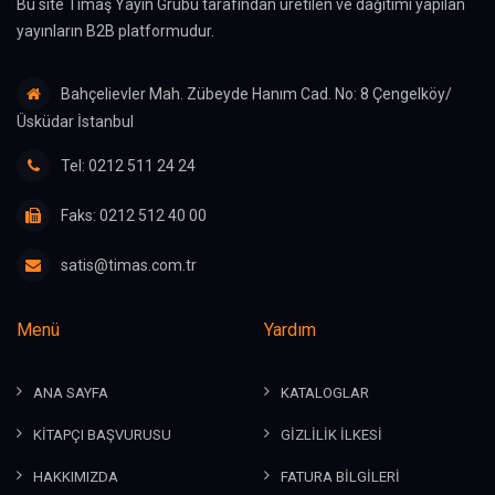
Bu site Timaş Yayın Grubu tarafından üretilen ve dağıtımı yapılan
yayınların B2B platformudur.
Bahçelievler Mah. Zübeyde Hanım Cad. No: 8 Çengelköy/
Üsküdar İstanbul
Tel: 0212 511 24 24
Faks: 0212 512 40 00
satis@timas.com.tr
Menü
Yardım
ANA SAYFA
KATALOGLAR
KİTAPÇI BAŞVURUSU
GİZLİLİK İLKESİ
HAKKIMIZDA
FATURA BİLGİLERİ