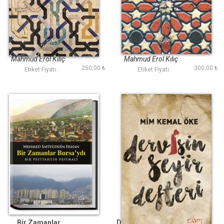
Şafak Yazıları II
Şafak Yazıları I
Mahmud Erol Kılıç
Mahmud Erol Kılıç
250,00 ₺
300,00 ₺
Etiket Fiyatı :
Etiket Fiyatı :
Bir Zamanlar
Dervişin Seyir Defteri