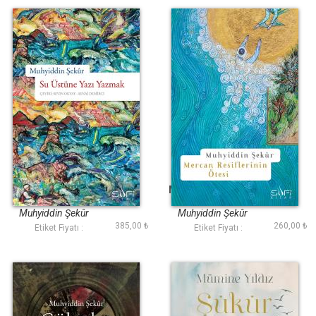
Su Üstüne Yazı
Mercan Resiflerinin
Yazmak
Ötesi
Muhyiddin Şekûr
Muhyiddin Şekûr
385,00 ₺
260,00 ₺
Etiket Fiyatı :
Etiket Fiyatı :