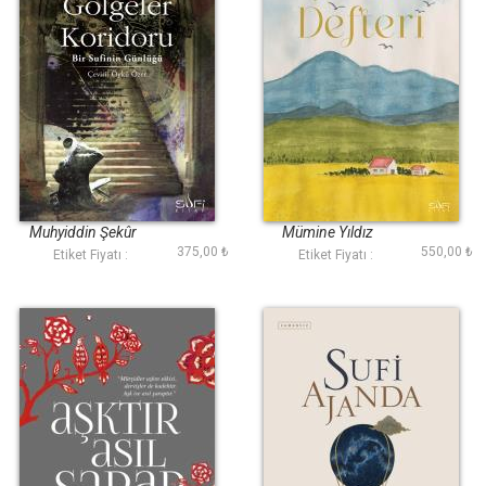
Gölgeler Koridoru
Şükür Defteri (Bez
Ciltli)
Muhyiddin Şekûr
Mümine Yıldız
375,00 ₺
550,00 ₺
Etiket Fiyatı :
Etiket Fiyatı :