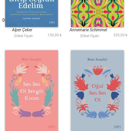
Devrana Girip Seyran
Müslüman Saati
Edelim
Alper Çeker
Annemarie Schimmel
150,00 ₺
325,00 ₺
Etiket Fiyatı :
Etiket Fiyatı :
Sen Sen Ol Sevgili
Oğul Sen Sen Ol
Kızım