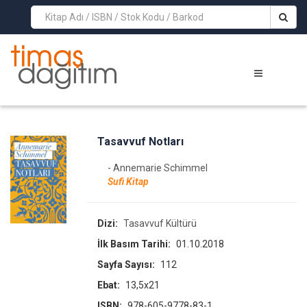
>
Tasavvuf Notları
- Annemarie Schimmel
Sufi Kitap
Dizi:
Tasavvuf Kültürü
İlk Basım Tarihi:
01.10.2018
Sayfa Sayısı:
112
Ebat:
13,5x21
ISBN:
978-605-9778-83-1