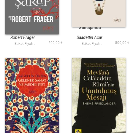
Aşktır Asıl Şarap
Sufi Ajanda
Robert Frager
Saadettin Acar
200,00 ₺
500,00 ₺
Etiket Fiyatı :
Etiket Fiyatı :