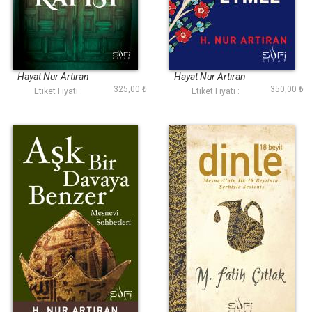
Nun Kapısı
Aşk Terk Etmez
Hayat Nur Artıran
Hayat Nur Artıran
325,00 ₺
350,00 ₺
Etiket Fiyatı :
Etiket Fiyatı :
Aşk Bir Davaya
18 Beyit Dinle