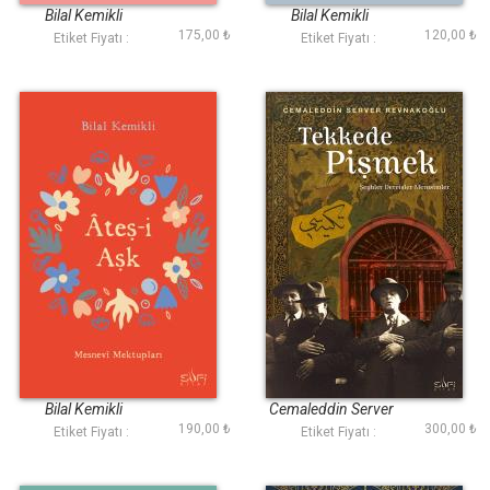
Bilal Kemikli
Bilal Kemikli
175,00 ₺
120,00 ₺
Etiket Fiyatı :
Etiket Fiyatı :
Ateşi Aşk Mesnevi
Tekkede Pişmek
Mektupları
Bilal Kemikli
Cemaleddin Server
190,00 ₺
300,00 ₺
Revnakoğlu
Etiket Fiyatı :
Etiket Fiyatı :