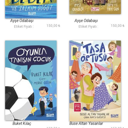
Dedem ve Salkım
Mutsuzgiller
Söğüt
Ayşe Odabaşı
Ayşe Odabaşı
150,00 ₺
150,00 ₺
Etiket Fiyatı :
Etiket Fiyatı :
Oyunla Tanışan
Tasa Örtüsü
Çocuk
Buket Kılaç
Buse Altan Yasanlar