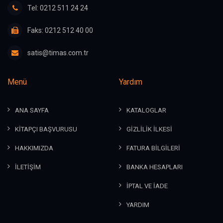
Tel: 0212 511 24 24
Faks: 0212 512 40 00
satis@timas.com.tr
Menü
Yardım
ANA SAYFA
KATALOGLAR
KİTAPÇI BAŞVURUSU
GİZLİLİK İLKESİ
HAKKIMIZDA
FATURA BİLGİLERİ
İLETİŞİM
BANKA HESAPLARI
İPTAL VE İADE
YARDIM