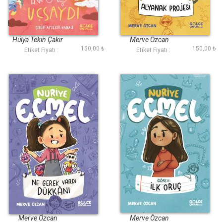
Deve Kuşu Uçsaydı
Alyanak Projesi
Nuriye Ecmel 2
Hülya Tekin Çakır
Merve Özcan
150,00 ₺
150,00 ₺
Etiket Fiyatı :
Etiket Fiyatı :
Ne Gerek Vardı
Görev İlk Oruç -
Dükkanı Ecmel 4
Nuriye Ecmel
Merve Özcan
Merve Özcan