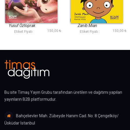
Hayal Tepelerine
Neden Namaz
Yolculuk
Kılmalıyım - Erenin
Akıllıca Soruları
Yusuf Öztoprak
Zanib Mian
150,00 ₺
150,00 ₺
Etiket Fiyatı :
Etiket Fiyatı :
Bu site Timaş Yayın Grubu tarafından üretilen ve dağıtımı yapılan
yayınların B2B platformudur.
Bahçelievler Mah. Zübeyde Hanım Cad. No: 8 Çengelköy/
Üsküdar İstanbul