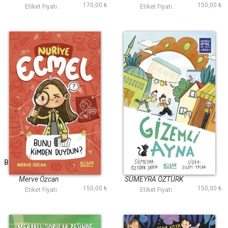
170,00 ₺
150,00 ₺
Etiket Fiyatı :
Etiket Fiyatı :
Bunu Kimden Duydun
Gizemli Ayna
- Nuriye Ecmel 3
Merve Özcan
SÜMEYRA ÖZTÜRK
150,00 ₺
150,00 ₺
ŞAHİN
Etiket Fiyatı :
Etiket Fiyatı :