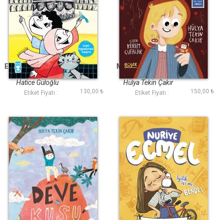
Elif İle Ahmetin Umre
Minik Ayaklar Büyük
Günlüğü
Macera
Hatice Güloğlu
Hülya Tekin Çakır
130,00 ₺
150,00 ₺
Etiket Fiyatı :
Etiket Fiyatı :