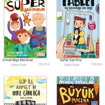
Dualarla Süper
Hiç Göründüğü Gibi
Oluyorum
Değil Tablet
Emrah Bilge Merdivan
Gaffar Gazi Koç
150,00 ₺
150,00 ₺
Etiket Fiyatı :
Etiket Fiyatı :