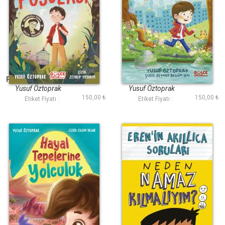
Dostluk Pusulası -
Taşı Eriten İyilik
Peygamberimin sav
İzinde
Yusuf Öztoprak
Yusuf Öztoprak
150,00 ₺
150,00 ₺
Etiket Fiyatı :
Etiket Fiyatı :