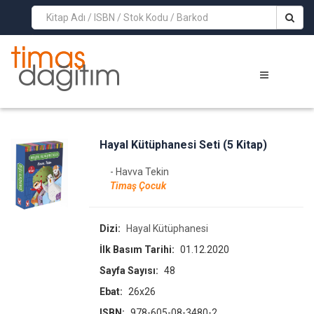
>
Hayal Kütüphanesi Seti (5 Kitap)
- Havva Tekin
Timaş Çocuk
Dizi:
Hayal Kütüphanesi
İlk Basım Tarihi:
01.12.2020
Sayfa Sayısı:
48
Ebat:
26x26
ISBN:
978-605-08-3480-2