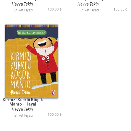
Kütüphanesi 3
Kütüphanesi 2
Havva Tekin
Havva Tekin
100,00 ₺
100,00 ₺
Etiket Fiyatı :
Etiket Fiyatı :
Kırmızı Kürklü Küçük
Manto - Hayal
Kütüphanesi 5
Havva Tekin
100,00 ₺
Etiket Fiyatı :