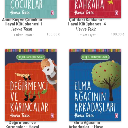
Anne Kuş ve Çocuklar
Çatıdaki Kahkaha -
- Hayal Kütüphanesi 1
Hayal Kütüphanesi 4
Havva Tekin
Havva Tekin
100,00 ₺
100,00 ₺
Etiket Fiyatı :
Etiket Fiyatı :
Değirmenci ve
Elma Ağacının
Karıncalar - Hayal
Arkadaşları - Hayal