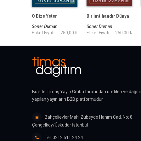
O Bize Yeter
Bir İmtihandır Dünya
Soner Duman
Soner Duman
Etiket Fiyatı :
250,00 ₺
Etiket Fiyatı :
250,00 ₺
Bu site Timaş Yayın Grubu tarafından üretilen ve dağıtı
yapılan yayınların B2B platformudur.
Bahçelievler Mah. Zübeyde Hanım Cad. No: 8
Çengelköy/Üsküdar İstanbul
Tel: 0212 511 24 24