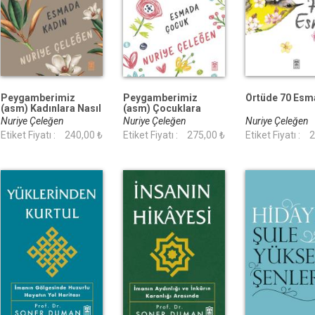
Peygamberimiz
Peygamberimiz
Örtüde 70 Esm
(asm) Kadınlara Nasıl
(asm) Çocuklara
Davranırdı?
Nasıl Davranırdı?
Nuriye Çeleğen
Nuriye Çeleğen
Nuriye Çeleğen
Etiket Fiyatı :
240,00 ₺
Etiket Fiyatı :
275,00 ₺
Etiket Fiyatı :
2