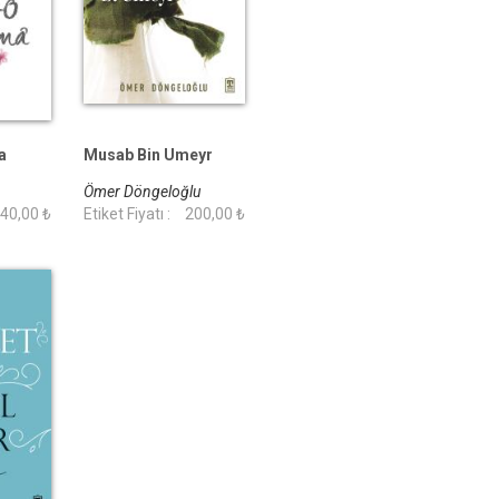
a
Musab Bin Umeyr
Ömer Döngeloğlu
40,00 ₺
Etiket Fiyatı :
200,00 ₺