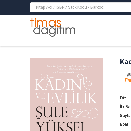
>
Kad
- Ş
Tim
Dizi:
İlk B
Sayfa
Ebat: