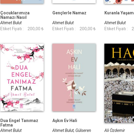
Çocuklarımıza
Gençlerle Namaz
Kuranla Yaşam
Namazı Nasıl
Sevdirelim
Ahmet Bulut
Ahmet Bulut
Ahmet Bulut
Etiket Fiyatı :
200,00 ₺
Etiket Fiyatı :
200,00 ₺
Etiket Fiyatı :
2
Dua Engel Tanımaz
Aşkın Ev Hali
Hac
Fatma
Ahmet Bulut
Ahmet Bulut, Gülseren
Ali Özdemir