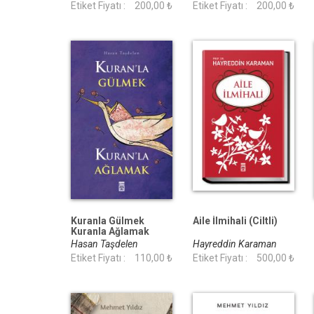
Etiket Fiyatı :
200,00 ₺
Etiket Fiyatı :
200,00 ₺
Kuranla Gülmek
Aile İlmihali (Ciltli)
Kuranla Ağlamak
Hasan Taşdelen
Hayreddin Karaman
Etiket Fiyatı :
110,00 ₺
Etiket Fiyatı :
500,00 ₺