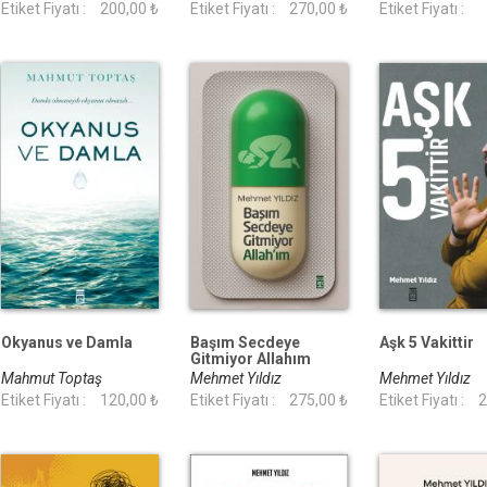
Etiket Fiyatı :
200,00 ₺
Gümüş
Etiket Fiyatı :
270,00 ₺
Etiket Fiyatı :
Okyanus ve Damla
Başım Secdeye
Aşk 5 Vakittir
Gitmiyor Allahım
Mahmut Toptaş
Mehmet Yıldız
Mehmet Yıldız
Etiket Fiyatı :
120,00 ₺
Etiket Fiyatı :
275,00 ₺
Etiket Fiyatı :
2