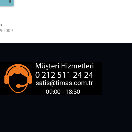
er
90,00 ₺