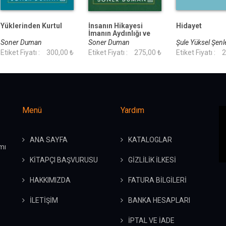
Yüklerinden Kurtul
İnsanın Hikayesi
Hidayet
İmanın Aydınlığı ve
İnkarın Karanlığı
Soner Duman
Soner Duman
Şule Yüksel Şenl
Arasında
Etiket Fiyatı :
300,00 ₺
Etiket Fiyatı :
275,00 ₺
Etiket Fiyatı :
2
Menü
Yardım
ANA SAYFA
KATALOGLAR
mı
KİTAPÇI BAŞVURUSU
GİZLİLİK İLKESİ
HAKKIMIZDA
FATURA BİLGİLERİ
İLETİŞİM
BANKA HESAPLARI
İPTAL VE İADE