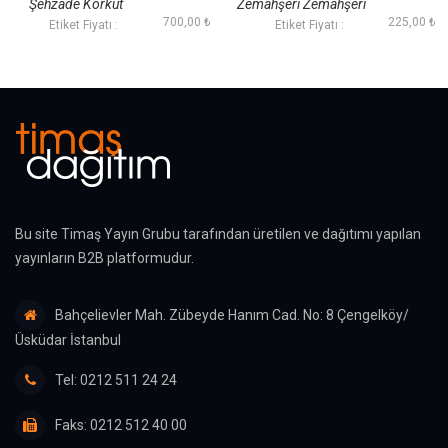
Şehzade Korkut
Zemahşerî Zemahşerî
700,00 ₺
225,00 ₺
Etiket Fiyatı :
Etiket Fiyatı :
Bu site Timaş Yayın Grubu tarafından üretilen ve dağıtımı yapılan
yayınların B2B platformudur.
Bahçelievler Mah. Zübeyde Hanım Cad. No: 8 Çengelköy/
Üsküdar İstanbul
Tel: 0212 511 24 24
Faks: 0212 512 40 00