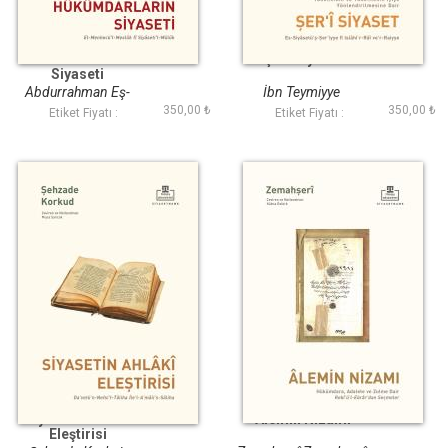
Hükümdarların
Şeri Siyaset
Siyaseti
Abdurrahman Eş-
İbn Teymiyye
350,00 ₺
350,00 ₺
şeyzeri
Etiket Fiyatı :
Etiket Fiyatı :
Siyasetin Ahlaki
Alemin Nizamı
Eleştirisi