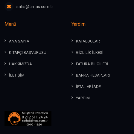
satis@timas.com.tr
Menü
Yardım
ANA SAYFA
KATALOGLAR
KİTAPÇI BAŞVURUSU
GİZLİLİK İLKESİ
HAKKIMIZDA
FATURA BİLGİLERİ
İLETİŞİM
BANKA HESAPLARI
İPTAL VE İADE
YARDIM