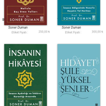
Bir İmtihandır Dünya
Yüklerinden Kurtul
Soner Duman
Soner Duman
250,00 ₺
300,00 ₺
Etiket Fiyatı :
Etiket Fiyatı :
İnsanın Hikayesi
Hidayet