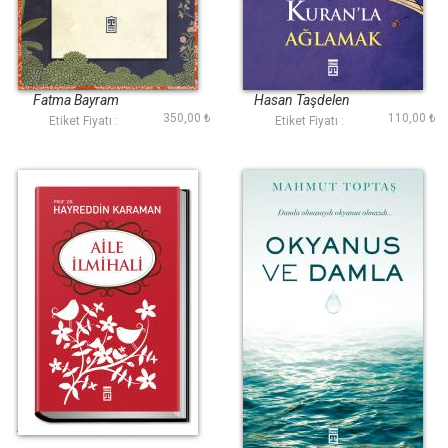
En Güzel Kıssa
Kuranla Gülmek
Kuranla Ağlamak
Fatma Bayram
Hasan Taşdelen
350,00 ₺
110,00 ₺
Etiket Fiyatı :
Etiket Fiyatı :
Aile İlmihali (Ciltli)
Okyanus ve Damla