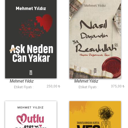
Aşk Neden Can
Nasıl Dayandın Ya
Yakar?
Rasulullah
Mehmet Yıldız
Mehmet Yıldız
250,00 ₺
375,00 ₺
Etiket Fiyatı :
Etiket Fiyatı :