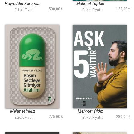
Hayreddin Karaman
Mahmut Toptaş
500,00 ₺
120,00 ₺
Etiket Fiyatı :
Etiket Fiyatı :
Başım Secdeye
Aşk 5 Vakittir
Gitmiyor Allahım
Mehmet Yıldız
Mehmet Yıldız
275,00 ₺
280,00 ₺
Etiket Fiyatı :
Etiket Fiyatı :