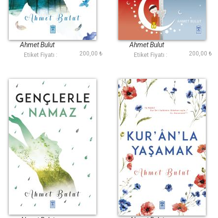
Cennete Götüren
Çocuklarımıza
Namaz
Namazı Nasıl
Sevdirelim
Ahmet Bulut
Ahmet Bulut
200,00 ₺
200,00 ₺
Etiket Fiyatı :
Etiket Fiyatı :
Gençlerle Namaz
Kuranla Yaşamak