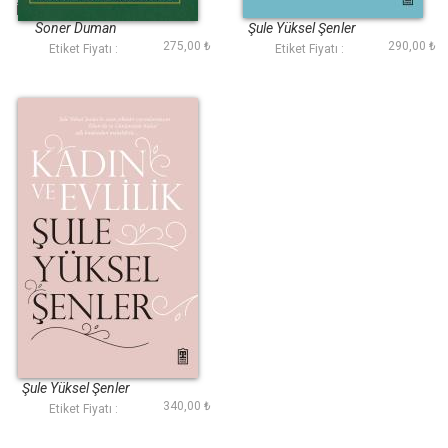
İmanın Aydınlığı ve
İnkarın Karanlığı
Soner Duman
Şule Yüksel Şenler
Arasında
275,00 ₺
290,00 ₺
Etiket Fiyatı :
Etiket Fiyatı :
Kadın ve Evlilik
Şule Yüksel Şenler
340,00 ₺
Etiket Fiyatı :