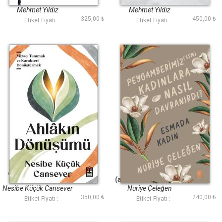
Verir
Mehmet Yıldız
Mehmet Yıldız
325,00 ₺
450,00 ₺
Etiket Fiyatı :
Etiket Fiyatı :
Ahlakın Dönüşümü
Peygamberimiz
(asm) Kadınlara Nasıl
Davranırdı?
Nesibe Küçük Cansever
Nuriye Çeleğen
350,00 ₺
240,00 ₺
Etiket Fiyatı :
Etiket Fiyatı :