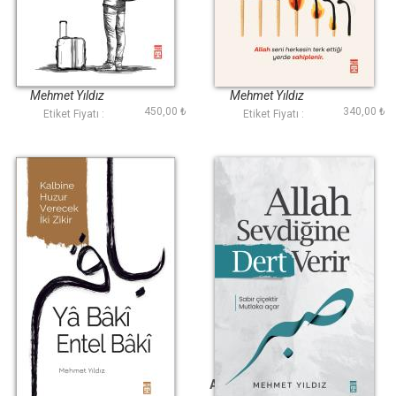
Ahsen En Güzele
Bahtına Düştüm Ya
Yolculuk
Rab
Mehmet Yıldız
Mehmet Yıldız
450,00 ₺
340,00 ₺
Etiket Fiyatı :
Etiket Fiyatı :
Ya Baki Entel Baki
Allah Sevdiğine Dert