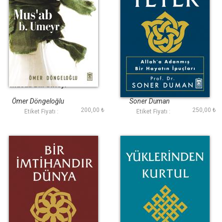
Musab Bin Umeyr
O Bize Yeter
Ömer Döngeloğlu
Soner Duman
200,00 ₺
250,00 ₺
Etiket Fiyatı :
Etiket Fiyatı :