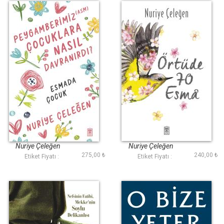
Peygamberimiz
Örtüde 70 Esma
(asm) Çocuklara
Nasıl Davranırdı?
Nuriye Çeleğen
Nuriye Çeleğen
275,00 ₺
240,00 ₺
Etiket Fiyatı :
Etiket Fiyatı :