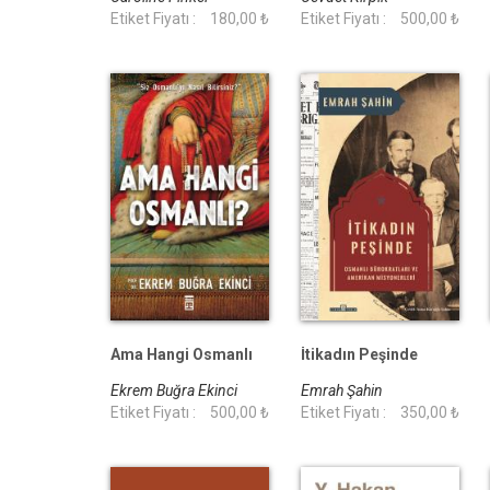
Etiket Fiyatı :
180,00 ₺
Etiket Fiyatı :
500,00 ₺
Ama Hangi Osmanlı
İtikadın Peşinde
Ekrem Buğra Ekinci
Emrah Şahin
Etiket Fiyatı :
500,00 ₺
Etiket Fiyatı :
350,00 ₺