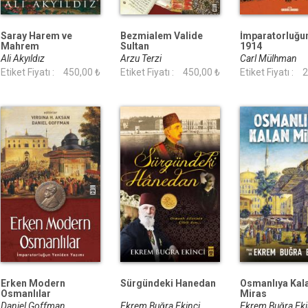
Saray Harem ve
Bezmialem Valide
İmparatorluğu
Mahrem
Sultan
1914
Ali Akyıldız
Arzu Terzi
Carl Mülhman
Etiket Fiyatı :
450,00 ₺
Etiket Fiyatı :
450,00 ₺
Etiket Fiyatı :
2
Erken Modern
Sürgündeki Hanedan
Osmanlıya Kal
Osmanlılar
Miras
Daniel Goffman,
Ekrem Buğra Ekinci
Ekrem Buğra Ek