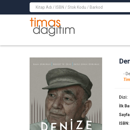
>
Den
- D
Tim
Dizi:
İlk B
Sayfa
ISBN