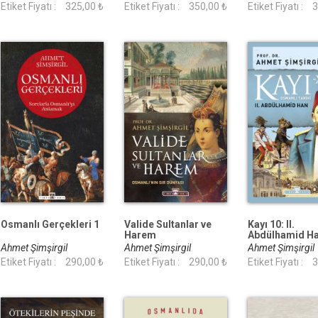
Etiket Fiyatı :
325,00 ₺
Etiket Fiyatı :
350,00 ₺
Etiket Fiyatı :
3
Osmanlı Gerçekleri 1
Valide Sultanlar ve
Kayı 10: II.
Harem
Abdülhamid H
Ahmet Şimşirgil
Ahmet Şimşirgil
Ahmet Şimşirgil
Etiket Fiyatı :
290,00 ₺
Etiket Fiyatı :
290,00 ₺
Etiket Fiyatı :
3