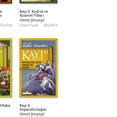
ın
Kayı 5: Kudret ve
i
Azamet Yılları
Ahmet Şimşirgil
50,00 ₺
Etiket Fiyatı :
400,00 ₺
ttifaka
Kayı 6:
İmparatorluğun
Zirvesi ve Dönüş
Ahmet Şimşirgil