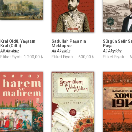
Kral Öldü, Yaşasın
Sadullah Paşa nın
Sürgün Sefir S
Kral (Ciltli)
Mektup ve
Paşa
Yazışmaları
Ali Akyıldız
Ali Akyıldız
Ali Akyıldız
Etiket Fiyatı :
1.200,00 ₺
Etiket Fiyatı :
600,00 ₺
Etiket Fiyatı :
6