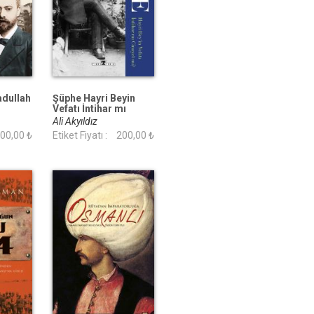
adullah
Şüphe Hayri Beyin
Vefatı İntihar mı
Cinayet mi
Ali Akyıldız
00,00 ₺
Etiket Fiyatı :
200,00 ₺