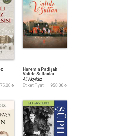
ez
Haremin Padişahı
Valide Sultanlar
(Renkli Büyük Boy
Ali Akyıldız
Ciltli)
75,00 ₺
Etiket Fiyatı :
950,00 ₺