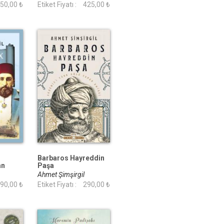
50,00 ₺
Etiket Fiyatı :
425,00 ₺
Barbaros Hayreddin
an
Paşa
Ahmet Şimşirgil
90,00 ₺
Etiket Fiyatı :
290,00 ₺