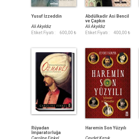
Yusuf İzzeddin
Abdülkadir Asi Bencil
ve Çapkın
Ali Akyıldız
Ali Akyıldız
Etiket Fiyatı :
600,00 ₺
Etiket Fiyatı :
400,00 ₺
Rüyadan
Haremin Son Yüzyılı
İmparatorluğa
Osmanlı
Caroline Finkel
Cevdet Kırpık