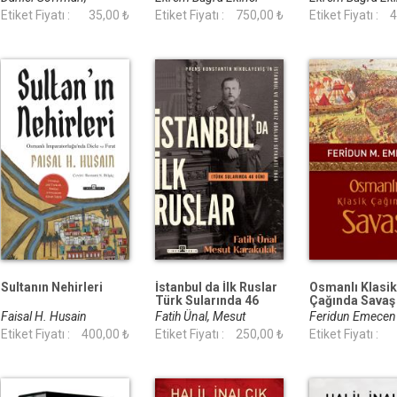
Virginia H. Aksan
Etiket Fiyatı :
35,00 ₺
Etiket Fiyatı :
750,00 ₺
Etiket Fiyatı :
4
Sultanın Nehirleri
İstanbul da İlk Ruslar
Osmanlı Klasik
Türk Sularında 46
Çağında Savaş
Gün
Faisal H. Husain
Fatih Ünal, Mesut
Feridun Emece
Etiket Fiyatı :
400,00 ₺
Karakulak
Etiket Fiyatı :
250,00 ₺
Etiket Fiyatı :