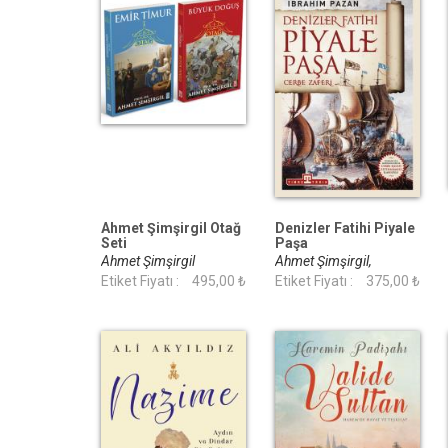
Ahmet Şimşirgil Otağ
Denizler Fatihi Piyale
Seti
Paşa
Ahmet Şimşirgil
Ahmet Şimşirgil,
Etiket Fiyatı :
495,00 ₺
İbrahim Pazan
Etiket Fiyatı :
375,00 ₺