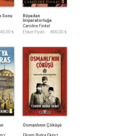
n Sonu
Rüyadan
İmparatorluğa
Osmanlı (Fleksi Cilt)
Caroline Finkel
40,00 ₺
Etiket Fiyatı :
800,00 ₺
an
Osmanlının Çöküşü
inci
Ekrem Buğra Ekinci