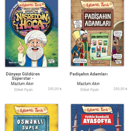
Dünyayı Güldüren
Padişahın Adamları
Süperstar -
Nasreddin Hoca
Mazlum Akın
Mazlum Akın
200,00 ₺
200,00 ₺
Etiket Fiyatı :
Etiket Fiyatı :