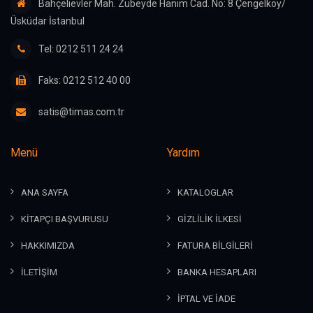
Bahçelievler Mah. Zübeyde Hanım Cad. No: 8 Çengelköy/
Üsküdar İstanbul
Tel: 0212 511 24 24
Faks: 0212 512 40 00
satis@timas.com.tr
Menü
Yardım
ANA SAYFA
KATALOGLAR
KİTAPÇI BAŞVURUSU
GİZLİLİK İLKESİ
HAKKIMIZDA
FATURA BİLGİLERİ
İLETİŞİM
BANKA HESAPLARI
İPTAL VE İADE