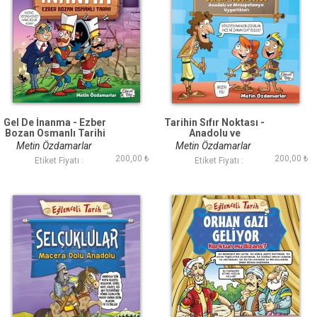
Gel De İnanma - Ezber
Tarihin Sıfır Noktası -
Bozan Osmanlı Tarihi
Anadolu ve
Mezopotamya
Metin Özdamarlar
Metin Özdamarlar
Uygarlıkları
200,00 ₺
200,00 ₺
Etiket Fiyatı :
Etiket Fiyatı :