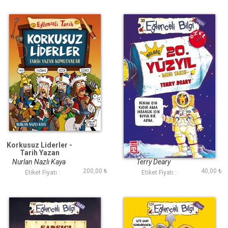
Korkusuz Liderler -
Bilgiç 20. Yüzyıl
Tarih Yazan
Komutanlar
Nurlan Nazlı Kaya
Terry Deary
200,00 ₺
40,00 ₺
Etiket Fiyatı :
Etiket Fiyatı :