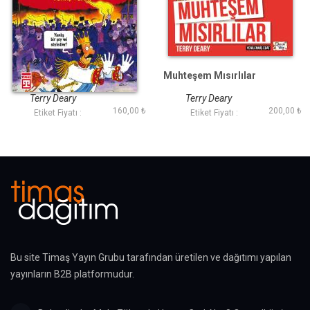
Gümbürtülü
Muhteşem Mısırlılar
Devrimler
Terry Deary
Terry Deary
160,00 ₺
200,00 ₺
Etiket Fiyatı :
Etiket Fiyatı :
Bu site Timaş Yayın Grubu tarafından üretilen ve dağıtımı yapılan
yayınların B2B platformudur.