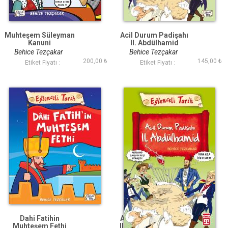
Muhteşem Süleyman
Acil Durum Padişahı
Kanuni
II. Abdülhamid
Behice Tezçakar
Behice Tezçakar
200,00 ₺
145,00 ₺
Etiket Fiyatı :
Etiket Fiyatı :
Dahi Fatihin
Acil Durum Padişahı
Muhteşem Fethi
II. Abdülhamid (Eski)