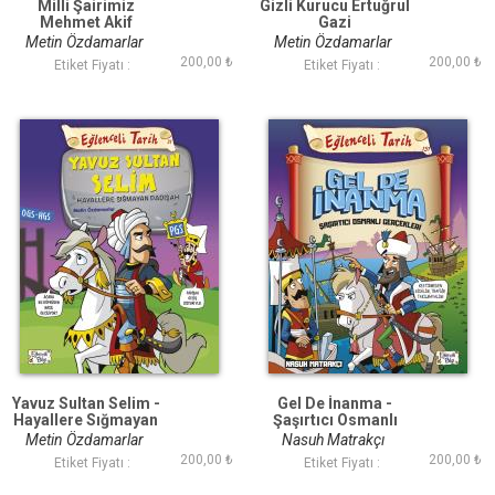
Milli Şairimiz
Gizli Kurucu Ertuğrul
Mehmet Akif
Gazi
Metin Özdamarlar
Metin Özdamarlar
200,00 ₺
200,00 ₺
Etiket Fiyatı :
Etiket Fiyatı :
Yavuz Sultan Selim -
Gel De İnanma -
Hayallere Sığmayan
Şaşırtıcı Osmanlı
Padişah
Gerçekleri
Metin Özdamarlar
Nasuh Matrakçı
200,00 ₺
200,00 ₺
Etiket Fiyatı :
Etiket Fiyatı :