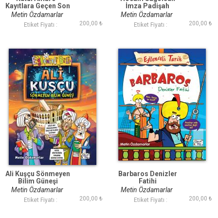
Kayıtlara Geçen Son
İmza Padişah
Zafer
Metin Özdamarlar
Metin Özdamarlar
200,00 ₺
200,00 ₺
Etiket Fiyatı :
Etiket Fiyatı :
Ali Kuşçu Sönmeyen
Barbaros Denizler
Bilim Güneşi
Fatihi
Metin Özdamarlar
Metin Özdamarlar
200,00 ₺
200,00 ₺
Etiket Fiyatı :
Etiket Fiyatı :