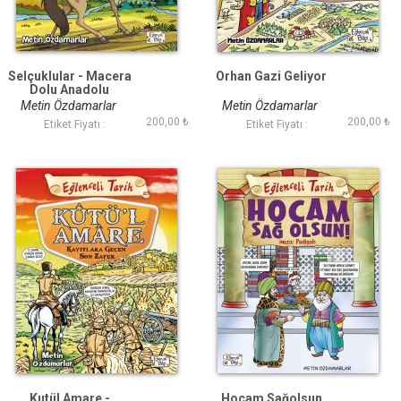
Selçuklular - Macera
Orhan Gazi Geliyor
Dolu Anadolu
Metin Özdamarlar
Metin Özdamarlar
200,00 ₺
200,00 ₺
Etiket Fiyatı :
Etiket Fiyatı :
Kutül Amare -
Hocam Sağolsun