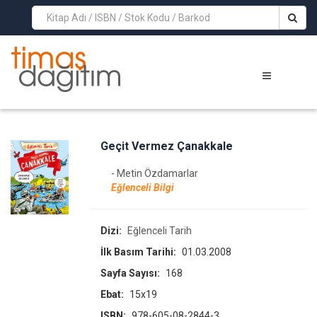
>
Geçit Vermez Çanakkale
- Metin Özdamarlar
Eğlenceli Bilgi
Dizi:
Eğlenceli Tarih
İlk Basım Tarihi:
01.03.2008
Sayfa Sayısı:
168
Ebat:
15x19
ISBN:
978-605-08-2844-3