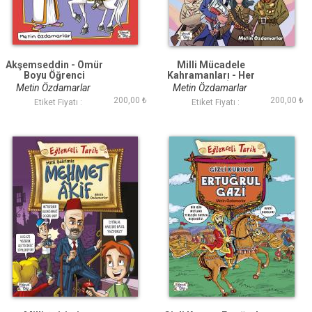
Akşemseddin - Ömür
Milli Mücadele
Boyu Öğrenci
Kahramanları - Her
Şey Vatan İçin
Metin Özdamarlar
Metin Özdamarlar
200,00 ₺
200,00 ₺
Etiket Fiyatı :
Etiket Fiyatı :