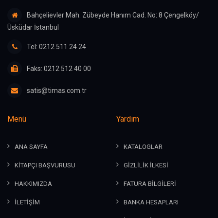
Bahçelievler Mah. Zübeyde Hanım Cad. No: 8 Çengelköy/
Üsküdar İstanbul
Tel: 0212 511 24 24
Faks: 0212 512 40 00
satis@timas.com.tr
Menü
Yardım
ANA SAYFA
KATALOGLAR
KİTAPÇI BAŞVURUSU
GİZLİLİK İLKESİ
HAKKIMIZDA
FATURA BİLGİLERİ
İLETİŞİM
BANKA HESAPLARI