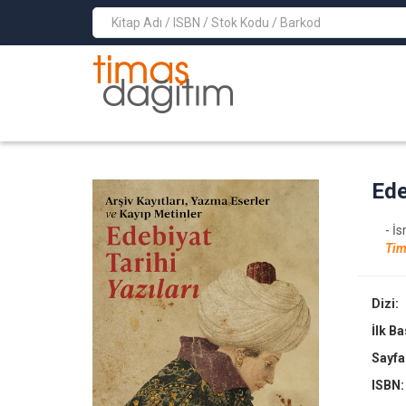
>
Ede
- İs
Tim
Dizi:
İlk B
Sayfa
ISBN