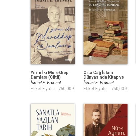
Yirmi İki Mürekkep
Orta Çağ İslâm
Damlası (Ciltli)
Dünyasında Kitap ve
Kütüphane (Ciltli)
İsmail E. Erünsal
İsmail E. Erünsal
Etiket Fiyatı :
750,00 ₺
Etiket Fiyatı :
750,00 ₺