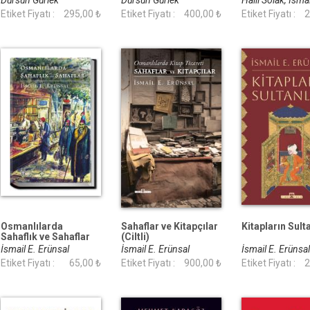
Dursun Gürlek
Dursun Gürlek
Halil Solak, İsmai
Etiket Fiyatı :
295,00 ₺
Etiket Fiyatı :
400,00 ₺
Erünsal
Etiket Fiyatı :
2
Osmanlılarda
Sahaflar ve Kitapçılar
Kitapların Sult
Sahaflık ve Sahaflar
(Ciltli)
İsmail E. Erünsal
İsmail E. Erünsal
İsmail E. Erünsa
Etiket Fiyatı :
65,00 ₺
Etiket Fiyatı :
900,00 ₺
Etiket Fiyatı :
2