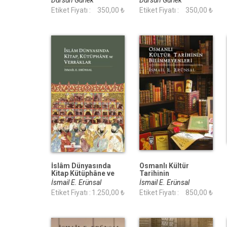
Dursun Gürlek
Dursun Gürlek
Etiket Fiyatı :
350,00 ₺
Etiket Fiyatı :
350,00 ₺
İslâm Dünyasında
Osmanlı Kültür
Kitap Kütüphâne ve
Tarihinin
Verrâklar
Bilinmeyenleri (Ciltli)
İsmail E. Erünsal
İsmail E. Erünsal
Etiket Fiyatı :
1.250,00 ₺
Etiket Fiyatı :
850,00 ₺