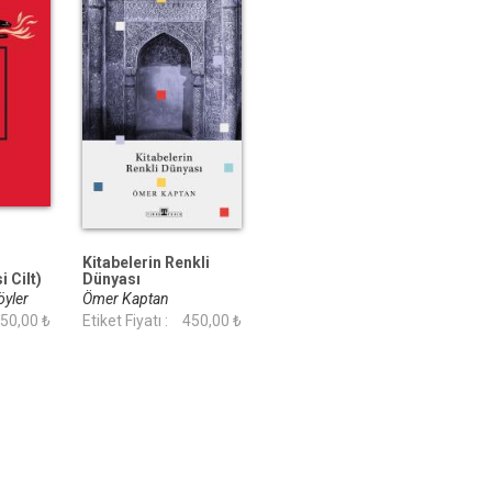
Kitabelerin Renkli
i Cilt)
Dünyası
öyler
Ömer Kaptan
50,00 ₺
Etiket Fiyatı :
450,00 ₺