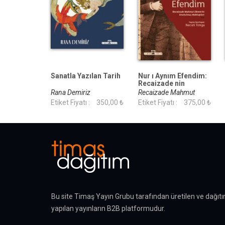
Sanatla Yazılan Tarih
Nur ı Aynım Efendim:
Recaizade nin
Unutulmuş
Rana Demiriz
Recaizade Mahmut
Mektupları
Etiket Fiyatı :
350,00 ₺
Ekrem
Etiket Fiyatı :
375,00 ₺
Bu site Timaş Yayın Grubu tarafından üretilen ve dağıtı
yapılan yayınların B2B platformudur.