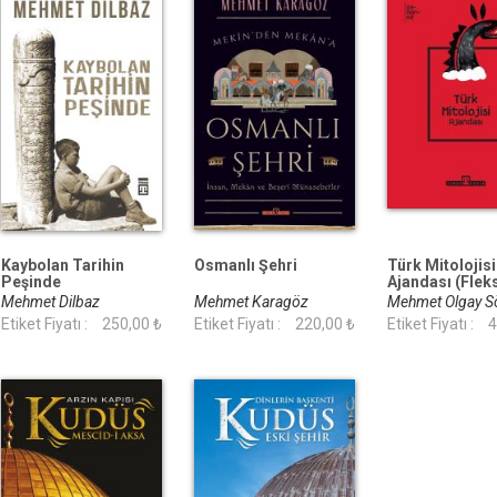
Kaybolan Tarihin
Osmanlı Şehri
Türk Mitolojisi
Peşinde
Ajandası (Fleks
Mehmet Dilbaz
Mehmet Karagöz
Mehmet Olgay S
Etiket Fiyatı :
250,00 ₺
Etiket Fiyatı :
220,00 ₺
Etiket Fiyatı :
4