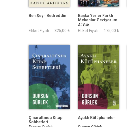
Ben Şeyh Bedreddin
Başka Yerler Farklı
Mekanlar Geziyorum
Ali Bilir
Etiket Fiyatı :
325,00 ₺
Etiket Fiyatı :
175,00 ₺
Çınaraltında Kitap
Ayaklı Kütüphaneler
Sohbetleri