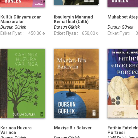
Kültür Dünyamızdan
İbnülemin Mahmud
Muhabbet Ateş
Manzaralar
Kemal İnal (Ciltli)
Dursun Gürlek
Dursun Gürlek
Dursun Gürlek
Etiket Fiyatı :
450,00 ₺
Etiket Fiyatı :
650,00 ₺
Etiket Fiyatı :
3
Karınca Huzura
Maziye Bir Bakıver
Fatihin Entelek
Varınca
Portresi