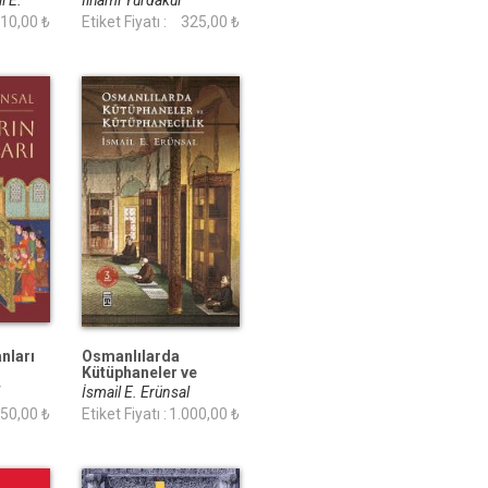
l E.
İlhami Yurdakul
10,00 ₺
Etiket Fiyatı :
325,00 ₺
anları
Osmanlılarda
Kütüphaneler ve
Kütüphanecilik (Ciltli)
l
İsmail E. Erünsal
50,00 ₺
Etiket Fiyatı :
1.000,00 ₺