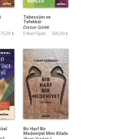
i
Tebessüm ve
Tefekkür
Dursun Gürlek
75,00 ₺
Etiket Fiyatı :
300,00 ₺
tüel
Bir Harf Bir
Medeniyet Mim Kitabı