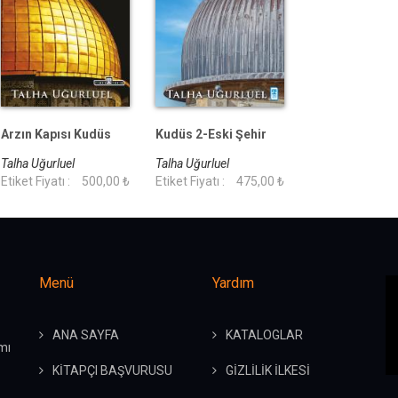
Arzın Kapısı Kudüs
Kudüs 2-Eski Şehir
Talha Uğurluel
Talha Uğurluel
Etiket Fiyatı :
500,00 ₺
Etiket Fiyatı :
475,00 ₺
Menü
Yardım
ANA SAYFA
KATALOGLAR
mı
KİTAPÇI BAŞVURUSU
GİZLİLİK İLKESİ