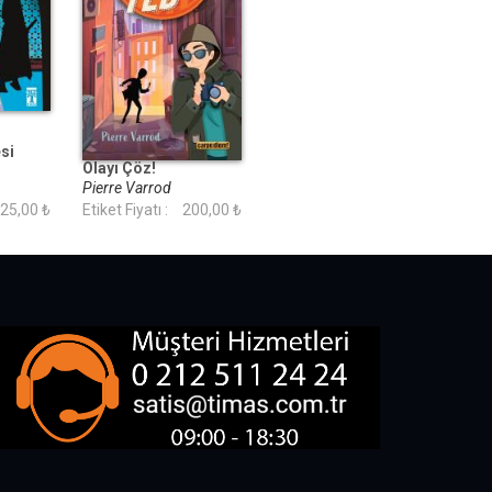
si
Dedektif Ted-Hadi
Olayı Çöz!
Pierre Varrod
25,00 ₺
Etiket Fiyatı :
200,00 ₺