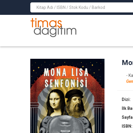
>
Mon
- K
Gen
Dizi:
İlk B
Sayfa
ISBN