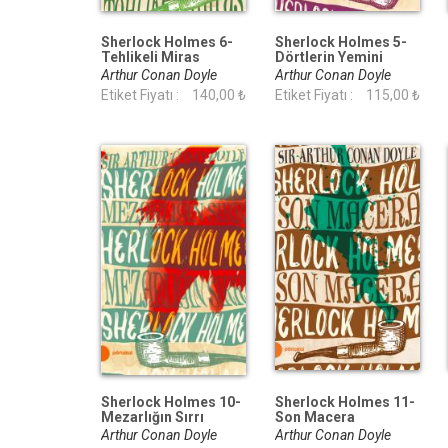
Sherlock Holmes 6-
Sherlock Holmes 5-
Tehlikeli Miras
Dörtlerin Yemini
(Portakal Kitap)
(Portakal Kitap)
Arthur Conan Doyle
Arthur Conan Doyle
Etiket Fiyatı :
140,00 ₺
Etiket Fiyatı :
115,00 ₺
Sherlock Holmes 10-
Sherlock Holmes 11-
Mezarlığın Sırrı
Son Macera
(Portakal Kitap)
(Portakal Kitap)
Arthur Conan Doyle
Arthur Conan Doyle