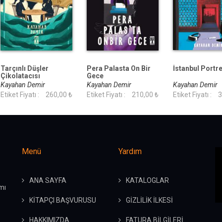
Tarçınlı Düşler
Pera Palasta On Bir
İstanbul Portre
Çikolatacısı
Gece
Kayahan Demir
Kayahan Demir
Kayahan Demir
Etiket Fiyatı :
260,00 ₺
Etiket Fiyatı :
210,00 ₺
Etiket Fiyatı :
3
Menü
Yardım
ANA SAYFA
KATALOGLAR
mı
KİTAPÇI BAŞVURUSU
GİZLİLİK İLKESİ
HAKKIMIZDA
FATURA BİLGİLERİ