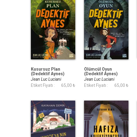
Kusursuz Plan
Ölümcül Oyun
(Dedektif Aynes)
(Dedektif Aynes)
Jean Luc Luciani
Jean Luc Luciani
Etiket Fiyatı :
65,00 ₺
Etiket Fiyatı :
65,00 ₺