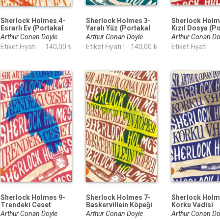
Sherlock Holmes 4-
Sherlock Holmes 3-
Sherlock Holm
Esrarlı Ev (Portakal
Yaralı Yüz (Portakal
Kızıl Dosya (P
Kitap)
Kitap)
Kitap)
Arthur Conan Doyle
Arthur Conan Doyle
Arthur Conan D
Etiket Fiyatı :
140,00 ₺
Etiket Fiyatı :
140,00 ₺
Etiket Fiyatı :
Sherlock Holmes 9-
Sherlock Holmes 7-
Sherlock Holm
Trendeki Ceset
Baskervillein Köpeği
Korku Vadisi
(Portakal Kitap)
(Portakal Kitap)
(Portakal Kitap
Arthur Conan Doyle
Arthur Conan Doyle
Arthur Conan D