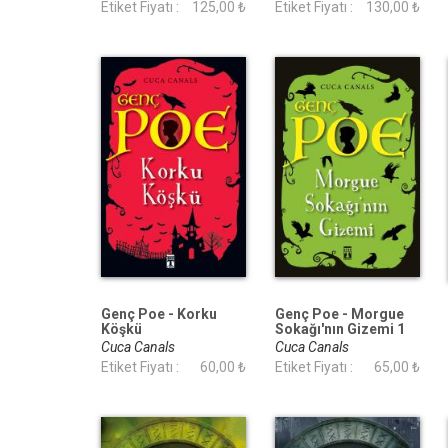
Etiket Fiyatı :
125,00 ₺
Etiket Fiyatı :
130,00 ₺
Genç Poe - Korku
Genç Poe - Morgue
Köşkü
Sokağı'nın Gizemi 1
Cuca Canals
Cuca Canals
Etiket Fiyatı :
60,00 ₺
Etiket Fiyatı :
65,00 ₺