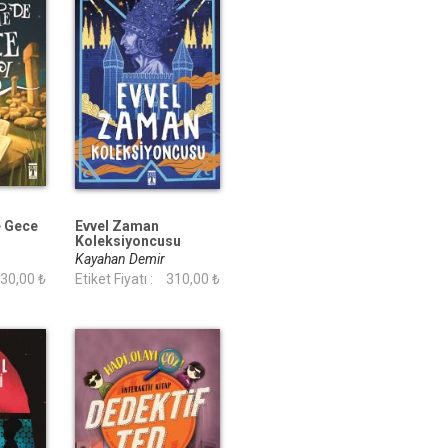
e Gece
Evvel Zaman
Koleksiyoncusu
Kayahan Demir
30,00 ₺
Etiket Fiyatı :
310,00 ₺