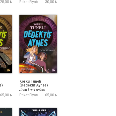
25,00 ₺
Etiket Fiyatı :
30,00 ₺
Korku Tüneli
s)
(Dedektif Aynes)
i
Jean Luc Luciani
65,00 ₺
Etiket Fiyatı :
65,00 ₺