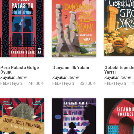
Pera Palasta Gölge
Dünyanın İlk Yalanı
Göbeklitepe d
Oyunu
Yarısı
Kayahan Demir
Kayahan Demir
Kayahan Demir
Etiket Fiyatı :
240,00 ₺
Etiket Fiyatı :
330,00 ₺
Etiket Fiyatı :
4