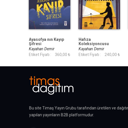
Ayasofya nın Kayıp
Hafıza
Şifresi
Koleksiyoncusu
Kayahan Demir
Kayahan Demir
Etiket Fiyatı :
360,00 ₺
Etiket Fiyatı :
240,00 ₺
Bu site Timaş Yayın Grubu tarafından üretilen ve dağıtı
yapılan yayınların B2B platformudur.