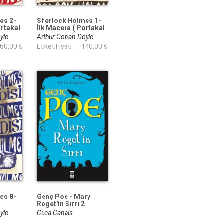
es 2-
Sherlock Holmes 1-
ortakal
İlk Macera ( Portakal
Kitap)
oyle
Arthur Conan Doyle
60,00 ₺
Etiket Fiyatı :
140,00 ₺
es 8-
Genç Poe - Mary
Roget'in Sırrı 2
)
oyle
Cuca Canals