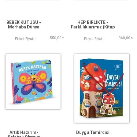
BEBEK KUTUSU -
HEP BİRLİKTE -
Merhaba Dünya
Farklılıklarımız (Kitap
(Bebeğimin İlk
ve Oyun Seti)
Kutusu)
550,00 ₺
360,00 ₺
Etiket Fiyatı :
Etiket Fiyatı :
Artık Hazırım-
Duygu Tamircisi