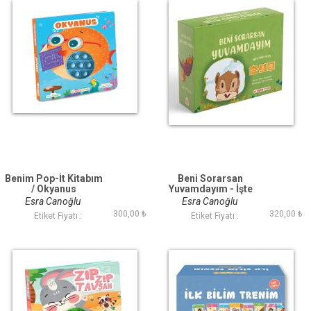
Benim Pop-İt Kitabım
Beni Sorarsan
/ Okyanus
Yuvamdayım - İşte
Yer Altı
Esra Canoğlu
Esra Canoğlu
300,00 ₺
320,00 ₺
Etiket Fiyatı :
Etiket Fiyatı :