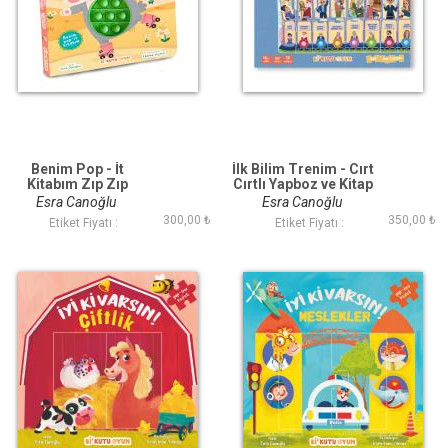
Benim Pop - İt
İlk Bilim Trenim - Cırt
Kitabım Zıp Zıp
Cırtlı Yapboz ve Kitap
Tavşan (Tak Çıkar)
Seti
Esra Canoğlu
Esra Canoğlu
300,00 ₺
350,00 ₺
Etiket Fiyatı :
Etiket Fiyatı :