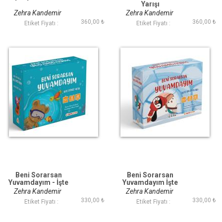
Yarışı
Zehra Kandemir
Zehra Kandemir
360,00 ₺
360,00 ₺
Etiket Fiyatı :
Etiket Fiyatı :
Beni Sorarsan
Beni Sorarsan
Yuvamdayım - İşte
Yuvamdayım İşte
Deniz Altı
Buzullar Kitap ve
Zehra Kandemir
Zehra Kandemir
Oyun Seti
330,00 ₺
330,00 ₺
Etiket Fiyatı :
Etiket Fiyatı :