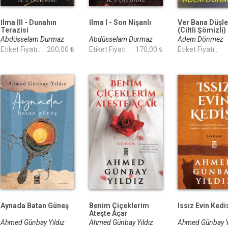
İlma III - Dunahın
İlma I - Son Nişanlı
Ver Bana Düşle
Terazisi
(Ciltli Şömizli)
Abdüsselam Durmaz
Abdüsselam Durmaz
Adem Dönmez
Etiket Fiyatı :
200,00 ₺
Etiket Fiyatı :
170,00 ₺
Etiket Fiyatı :
Aynada Batan Güneş
Benim Çiçeklerim
Issız Evin Kedi
Ateşte Açar
Ahmed Günbay Yıldız
Ahmed Günbay Yıldız
Ahmed Günbay Y