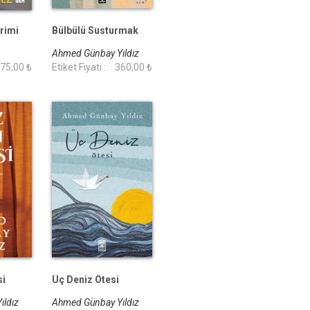
rimi
Bülbülü Susturmak
Ahmed Günbay Yıldız
75,00 ₺
Etiket Fiyatı :
360,00 ₺
si
Üç Deniz Ötesi
ıldız
Ahmed Günbay Yıldız