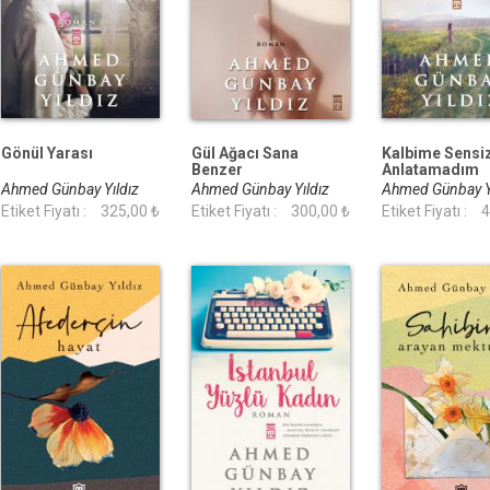
Gönül Yarası
Gül Ağacı Sana
Kalbime Sensiz
Benzer
Anlatamadım
Ahmed Günbay Yıldız
Ahmed Günbay Yıldız
Ahmed Günbay Y
Etiket Fiyatı :
325,00 ₺
Etiket Fiyatı :
300,00 ₺
Etiket Fiyatı :
4