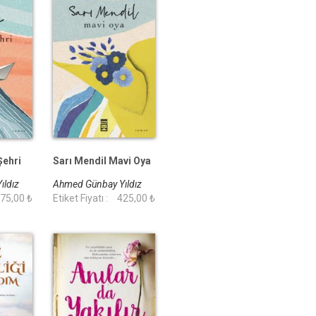
Şehri
Sarı Mendil Mavi Oya
ıldız
Ahmed Günbay Yıldız
75,00 ₺
Etiket Fiyatı :
425,00 ₺