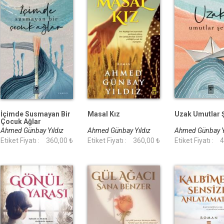
İçimde Susmayan Bir
Masal Kız
Uzak Umutlar 
Çocuk Ağlar
Ahmed Günbay Yıldız
Ahmed Günbay Yıldız
Ahmed Günbay Y
Etiket Fiyatı :
360,00 ₺
Etiket Fiyatı :
360,00 ₺
Etiket Fiyatı :
4