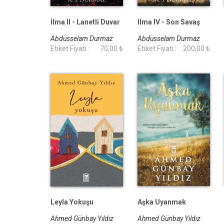
İlma II - Lanetli Duvar
İlma IV - Son Savaş
Abdüsselam Durmaz
Abdüsselam Durmaz
Etiket Fiyatı :
70,00 ₺
Etiket Fiyatı :
200,00 ₺
Leyla Yokuşu
Aşka Uyanmak
Ahmed Günbay Yıldız
Ahmed Günbay Yıldız