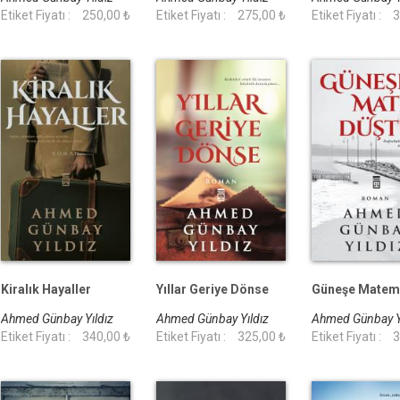
Etiket Fiyatı :
250,00 ₺
Etiket Fiyatı :
275,00 ₺
Etiket Fiyatı :
3
Kiralık Hayaller
Yıllar Geriye Dönse
Güneşe Matem
Ahmed Günbay Yıldız
Ahmed Günbay Yıldız
Ahmed Günbay Y
Etiket Fiyatı :
340,00 ₺
Etiket Fiyatı :
325,00 ₺
Etiket Fiyatı :
3