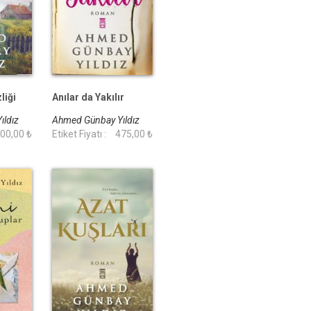
liği
Anılar da Yakılır
ıldız
Ahmed Günbay Yıldız
00,00 ₺
Etiket Fiyatı :
475,00 ₺