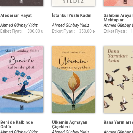
Afedersin Hayat
İstanbul Yüzlü Kadın
Sahibini Araya
Mektuplar
Ahmed Günbay Yıldız
Ahmed Günbay Yıldız
Ahmed Günbay Y
Etiket Fiyatı :
300,00 ₺
Etiket Fiyatı :
350,00 ₺
Etiket Fiyatı :
1
Beni de Kalbinde
Ülkemin Açmayan
Bana Yarınları 
Götür
Çiçekleri
Ahmed Günbay Yıldız
Ahmed Günbay Yıldız
Ahmed Günbay Y