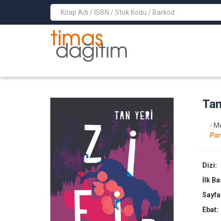
>
Tan 
- M
Por
Dizi:
İlk B
Sayfa
Ebat: