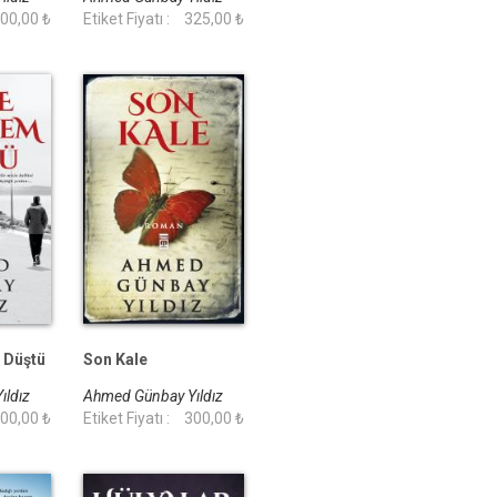
00,00 ₺
Etiket Fiyatı :
325,00 ₺
 Düştü
Son Kale
ıldız
Ahmed Günbay Yıldız
00,00 ₺
Etiket Fiyatı :
300,00 ₺