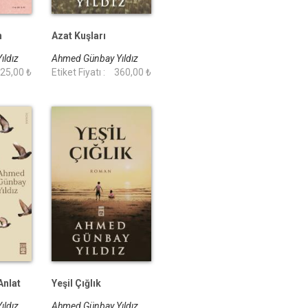
n
Azat Kuşları
ıldız
Ahmed Günbay Yıldız
25,00 ₺
Etiket Fiyatı :
360,00 ₺
Anlat
Yeşil Çığlık
ıldız
Ahmed Günbay Yıldız