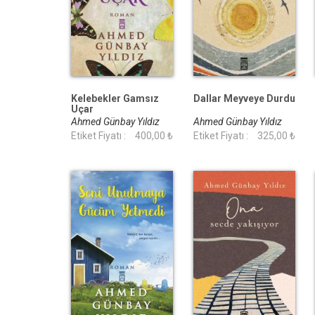
Kelebekler Gamsız
Dallar Meyveye Durdu
Uçar
Ahmed Günbay Yıldız
Ahmed Günbay Yıldız
Etiket Fiyatı :
400,00 ₺
Etiket Fiyatı :
325,00 ₺