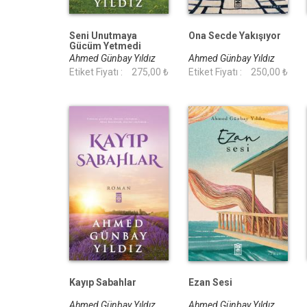
Seni Unutmaya
Ona Secde Yakışıyor
Gücüm Yetmedi
Ahmed Günbay Yıldız
Ahmed Günbay Yıldız
Etiket Fiyatı :
275,00 ₺
Etiket Fiyatı :
250,00 ₺
Kayıp Sabahlar
Ezan Sesi
Ahmed Günbay Yıldız
Ahmed Günbay Yıldız