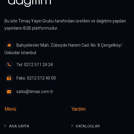
Bu site Timaş Yayın Grubu tarafından üretilen ve dağıtımı yapılan
yayınların B2B platformudur.
Bahçelievler Mah. Zübeyde Hanım Cad. No: 8 Çengelköy/
Üsküdar İstanbul
Tel: 0212 511 24 24
Faks: 0212 512 40 00
satis@timas.com.tr
Menü
Yardım
ANA SAYFA
KATALOGLAR