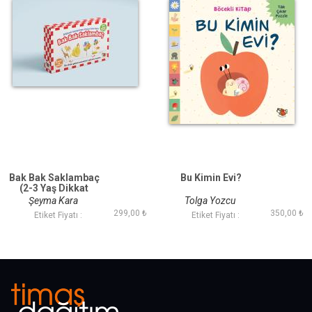
Bak Bak Saklambaç
Bu Kimin Evi?
(2-3 Yaş Dikkat
Geliştirme Oyun
Şeyma Kara
Tolga Yozcu
Kartları)
299,00 ₺
350,00 ₺
Etiket Fiyatı :
Etiket Fiyatı :