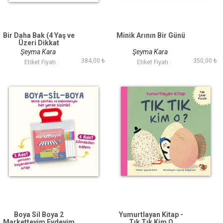
Bir Daha Bak (4 Yaş ve
Minik Arının Bir Günü
Üzeri Dikkat
Geliştirme Oyun
Şeyma Kara
Şeyma Kara
Kartları - Silinebilir
384,00 ₺
350,00 ₺
Etiket Fiyatı :
Etiket Fiyatı :
Kalem Hediyeli)
Boya Sil Boya 2
Yumurtlayan Kitap -
Marketteyim Evdeyim
Tık Tık Kim O