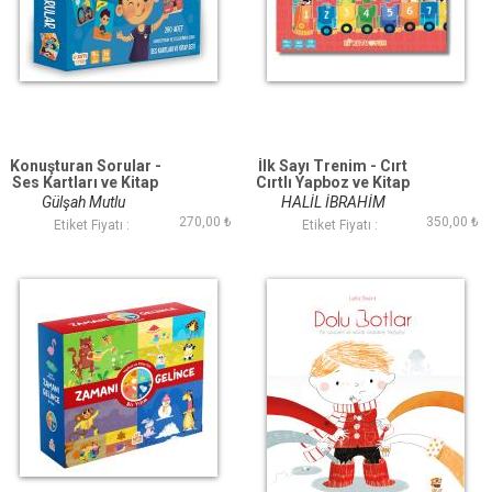
Konuşturan Sorular -
İlk Sayı Trenim - Cırt
Ses Kartları ve Kitap
Cırtlı Yapboz ve Kitap
Seti
Seti
Gülşah Mutlu
HALİL İBRAHİM
270,00 ₺
350,00 ₺
ÖZTÜRK
Etiket Fiyatı :
Etiket Fiyatı :