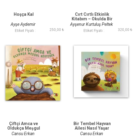
Hoşça Kal
Cırt Cırtlı Etkinlik
Kitabım – Okulda Bir
Gün (2+ Yaş)
Ayşe Aydemir
Ayşenur Kurtuluş Peltek
250,00 ₺
320,00 ₺
Etiket Fiyatı :
Etiket Fiyatı :
Çiftçi Amca ve
Bir Tembel Hayvan
Oldukça Meşgul
Ailesi Nasıl Yaşar
Köstebek
Cansu Erkan
Cansu Erkan