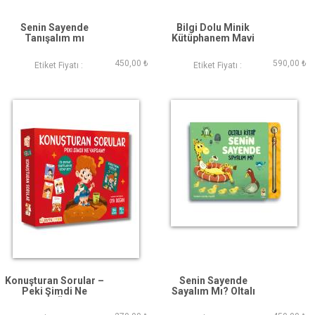
Senin Sayende
Bilgi Dolu Minik
Tanışalım mı
Kütüphanem Mavi
Kutu
450,00 ₺
590,00 ₺
Etiket Fiyatı :
Etiket Fiyatı :
Konuşturan Sorular –
Senin Sayende
Peki Şimdi Ne
Sayalım Mı? Oltalı
Yapsam? (Öz Şefkat
Kitap
Kartları ve Kitap Seti)