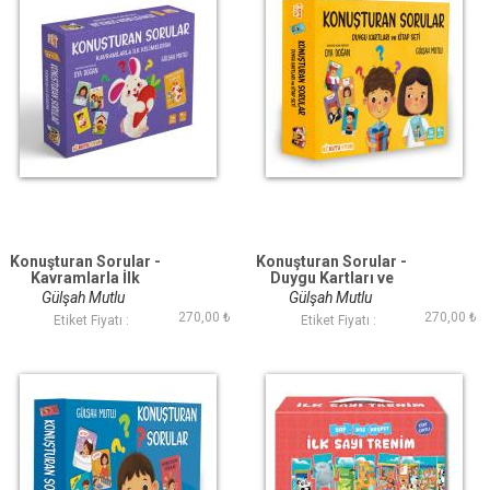
Konuşturan Sorular -
Konuşturan Sorular -
Kavramlarla İlk
Duygu Kartları ve
Kelimelerim Seti
Kitap Seti
Gülşah Mutlu
Gülşah Mutlu
270,00 ₺
270,00 ₺
Etiket Fiyatı :
Etiket Fiyatı :