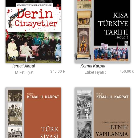
Derin Cinayetler
Kısa Türkiye Tarihi
İsmail Akbal
Kemal Karpat
340,00 ₺
450,00 ₺
Etiket Fiyatı :
Etiket Fiyatı :