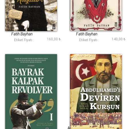
Latife Hanımın
Hür Yaşadım Hür
Kağıtları
Yaşarım
Fatih Bayhan
Fatih Bayhan
160,00 ₺
140,00 ₺
Etiket Fiyatı :
Etiket Fiyatı :
Bayrak Kalpak
Abdülhamidi Deviren