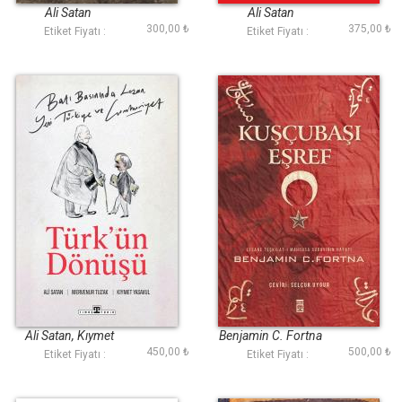
Ali Satan
Ali Satan
300,00 ₺
375,00 ₺
Etiket Fiyatı :
Etiket Fiyatı :
Türkün Dönüşü
Kuşçubaşı Eşref
(Benjamin Fortna)
Ali Satan, Kıymet
Benjamin C. Fortna
450,00 ₺
500,00 ₺
Yasavul, Mervenur
Etiket Fiyatı :
Etiket Fiyatı :
Tuzak