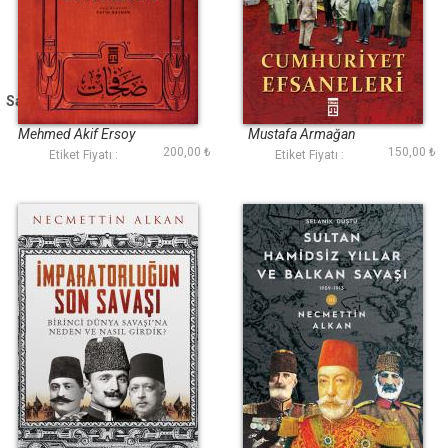
Safahat (Sebilürreşad
Cumhuriyet
& Timaş)
Efsaneleri
Mehmed Akif Ersoy
Mustafa Armağan
200,00 ₺
150,00 ₺
Etiket Fiyatı :
Etiket Fiyatı :