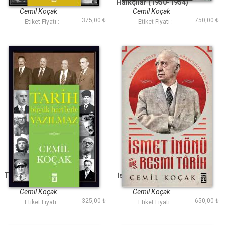
Karşısında CHP
Halkçılar (1950-1954)
Cemil Koçak
Cemil Koçak
375,00 ₺
750,00 ₺
Etiket Fiyatı :
Etiket Fiyatı :
Tarih Büyük Harflerle
İsmet İnönü ve Resmi
Yazılmaz
Tarih (Ciltli)
Cemil Koçak
Cemil Koçak
325,00 ₺
650,00 ₺
Etiket Fiyatı :
Etiket Fiyatı :