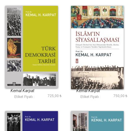
Türk Demokrasi
İslamın
Tarihi
Siyasallaşması
Kemal Karpat
Kemal Karpat
725,00 ₺
750,00 ₺
Etiket Fiyatı :
Etiket Fiyatı :