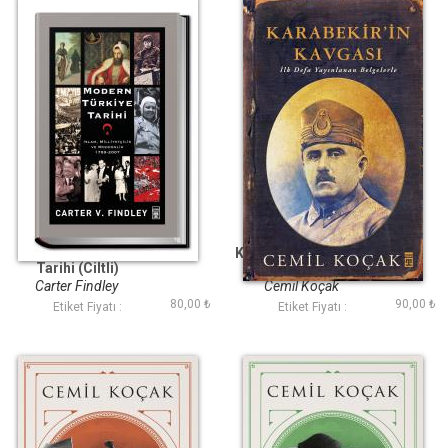
Modern Türkiye
Karabekir'in Kavgası
Tarihi (Ciltli)
(Ciltli)
Carter Findley
Cemil Koçak
80,00 ₺
90,00 ₺
Etiket Fiyatı :
Etiket Fiyatı :