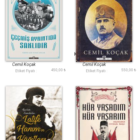
Geçmiş Ayrıntıda
Karabekirin Kavgası
Saklıdır
Cemil Koçak
Cemil Koçak
450,00 ₺
550,00 ₺
Etiket Fiyatı :
Etiket Fiyatı :