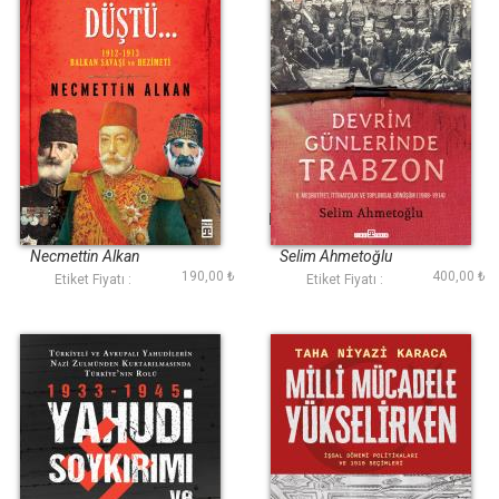
Ve Selanik Düştü
Devrim Günlerinde
Trabzon
Necmettin Alkan
Selim Ahmetoğlu
190,00 ₺
400,00 ₺
Etiket Fiyatı :
Etiket Fiyatı :