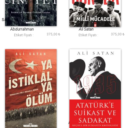
Savaş Siyaset Cinayet
100 Soruda Milli
Mücadele
Abdurrahman
Ali Satan
375,00 ₺
375,00 ₺
Uzunaslan, Nevzat
Etiket Fiyatı :
Etiket Fiyatı :
Artuç
Ya İstiklal Ya Ölüm
Atatürke Suikast ve
Sadakat