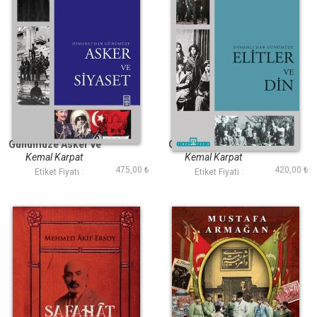
Osmanlıdan
Osmanlıdan
Günümüze Asker ve
Günümüze Elitler ve
Siyaset
Din
Kemal Karpat
Kemal Karpat
475,00 ₺
420,00 ₺
Etiket Fiyatı :
Etiket Fiyatı :