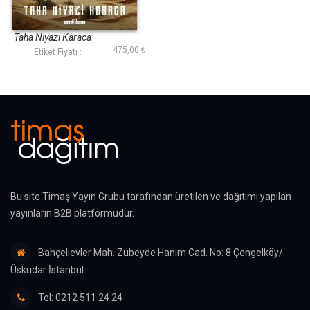
Türklere Veda
Taha Niyazi Karaca
475,00 ₺
Etiket Fiyatı :
Bu site Timaş Yayın Grubu tarafından üretilen ve dağıtımı yapılan
yayınların B2B platformudur.
Bahçelievler Mah. Zübeyde Hanım Cad. No: 8 Çengelköy/
Üsküdar İstanbul
Tel: 0212 511 24 24