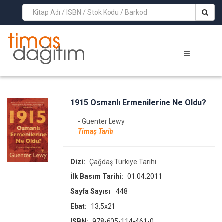
>
1915 Osmanlı Ermenilerine Ne Oldu?
- Guenter Lewy
Timaş Tarih
Dizi:
Çağdaş Türkiye Tarihi
İlk Basım Tarihi:
01.04.2011
Sayfa Sayısı:
448
Ebat:
13,5x21
ISBN:
978-605-114-461-0