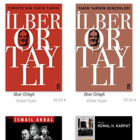
Türkiyenin Yakın
Yakın Tarihin
Tarihi
Gerçekleri
İlber Ortaylı
İlber Ortaylı
30,00 ₺
30,00 ₺
Etiket Fiyatı :
Etiket Fiyatı :