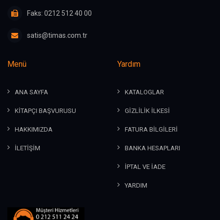
Faks: 0212 512 40 00
satis@timas.com.tr
Menü
Yardım
ANA SAYFA
KATALOGLAR
KİTAPÇI BAŞVURUSU
GİZLİLİK İLKESİ
HAKKIMIZDA
FATURA BİLGİLERİ
İLETİŞİM
BANKA HESAPLARI
İPTAL VE İADE
YARDIM