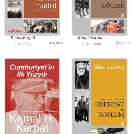
Türk Siyasi Tarihi
Etnik Yapılanma ve
Göçler
Kemal Karpat
Kemal Karpat
450,00 ₺
650,00 ₺
Etiket Fiyatı :
Etiket Fiyatı :