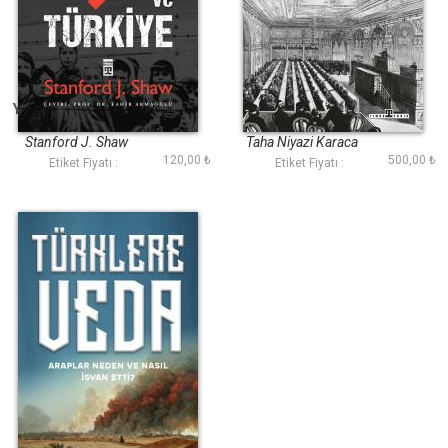
Yahudi Soykırımı ve
Milli Mücadele
Türkiye
Yükselirken
Stanford J. Shaw
Taha Niyazi Karaca
120,00 ₺
500,00 ₺
Etiket Fiyatı :
Etiket Fiyatı :