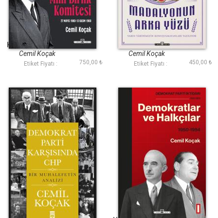
Birinci Milli Birlik
Madalyonun Arka
Komitesi (27 Mayıs
Yüzü
1960 - 13 Kasım 1960)
Cemil Koçak
Cemil Koçak
750,00 ₺
450,00 ₺
Etiket Fiyatı :
Etiket Fiyatı :
Demokrat Parti
Demokratlar ve