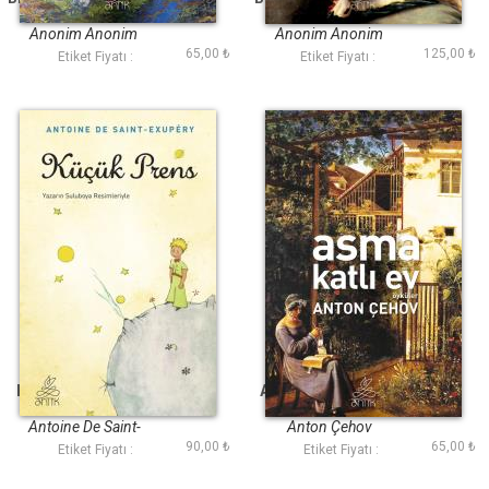
(Antik Dünya
(Antik Dünya
Klasikleri)
Klasikleri)
Anonim Anonim
Anonim Anonim
65,00 ₺
125,00 ₺
Etiket Fiyatı :
Etiket Fiyatı :
Küçük Prens (Antik
Asma Katlı Ev (Antik
Dünya Klasikleri)
Dünya Klasikleri)
Antoine De Saint-
Anton Çehov
90,00 ₺
65,00 ₺
Exupéry
Etiket Fiyatı :
Etiket Fiyatı :