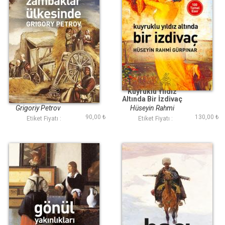
Beyaz Zambaklar
Kuyruklu Yıldız
Ülkesinde (Antik
Altında Bir İzdivaç
Dünya Klasikleri)
(Antik Dünya
Grigoriy Petrov
Hüseyin Rahmi
Klasikleri)
90,00 ₺
130,00 ₺
Gürpınar
Etiket Fiyatı :
Etiket Fiyatı :