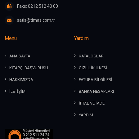
Faks: 0212 512 40 00
satis@timas.com.tr
Menü
Yardım
ANA SAYFA
KATALOGLAR
KİTAPÇI BAŞVURUSU
GİZLİLİK İLKESİ
HAKKIMIZDA
FATURA BİLGİLERİ
İLETİŞİM
BANKA HESAPLARI
İPTAL VE İADE
YARDIM