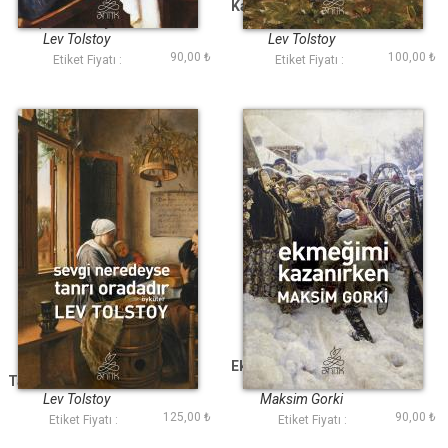
İnsan Ne İle Yaşar
Kazaklar (Antik Dünya
(Antik Dünya
Klasikleri)
Klasikleri)
Lev Tolstoy
Lev Tolstoy
90,00 ₺
100,00 ₺
Etiket Fiyatı :
Etiket Fiyatı :
Sevgi Neredeyse
Ekmeğimi Kazanırken
Tanrı Oradadır (Antik
(Antik Dünya
Dünya Klasikleri)
Klasikleri)
Lev Tolstoy
Maksim Gorki
125,00 ₺
90,00 ₺
Etiket Fiyatı :
Etiket Fiyatı :