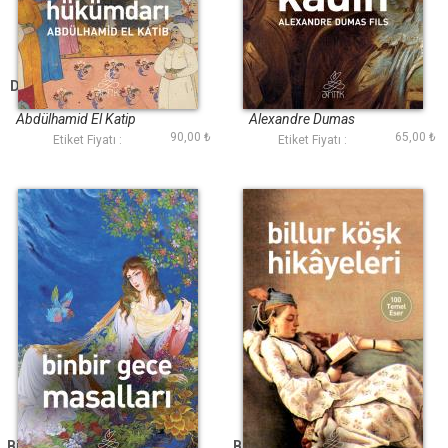
Doğunun Hükümdarı
Kamelyalı Kadın
(Antik Dünya
(Antik Dünya
Klasikleri)
Klasikleri)
Abdülhamid El Katip
Alexandre Dumas
90,00 ₺
65,00 ₺
Etiket Fiyatı :
Etiket Fiyatı :
Binbir Gece Masalları
Billur Köşk Hikayeleri