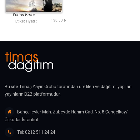
Yunus Emreden
Seçmeler (Antik
Dünya Klasikleri)
Yunus Emre
130,00 ₺
Etiket Fiyatı :
Bu site Timaş Yayın Grubu tarafından üretilen ve dağıtımı yapılan
yayınların B2B platformudur.
Bahçelievler Mah. Zübeyde Hanım Cad. No: 8 Çengelköy/
Üsküdar İstanbul
Tel: 0212 511 24 24