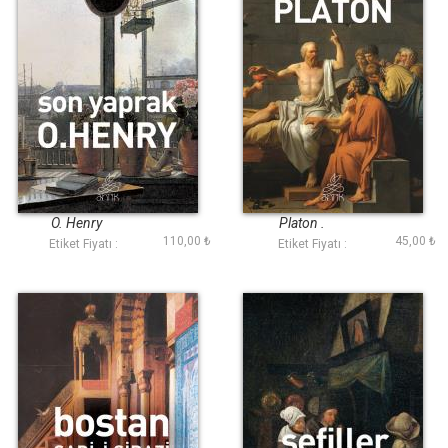
Son Yaprak (Antik
Sokratesin
Dünya Klasikleri)
Savunması (Antik
Dünya Klasikleri)
O. Henry
Platon .
110,00 ₺
45,00 ₺
Etiket Fiyatı :
Etiket Fiyatı :