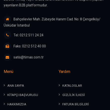
yayınların B2B platformudur.
Bahçelievler Mah. Zübeyde Hanım Cad. No: 8 Çengelköy/
Üsküdar İstanbul
Tel: 0212 511 24 24
Faks: 0212 512 40 00
satis@timas.com.tr
Menü
Yardım
ANA SAYFA
KATALOGLAR
KİTAPÇI BAŞVURUSU
GİZLİLİK İLKESİ
HAKKIMIZDA
FATURA BİLGİLERİ