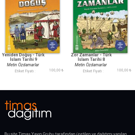
Yeniden Doğuş - Türk
Zor Zamanlar - Türk
İslam Tarihi 9
İslam Tarihi 8
Metin Özdamarlar
Metin Özdamarlar
100,00 ₺
100,00 ₺
Etiket Fiyatı :
Etiket Fiyatı :
Bu site Timaş Yayın Grubu tarafından üretilen ve dağıtımı yapılan