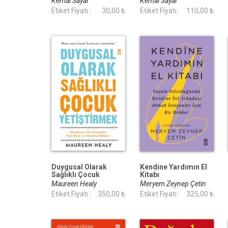
Kemal Sayar
Kemal Sayar
Etiket Fiyatı :
30,00 ₺
Etiket Fiyatı :
110,00 ₺
Duygusal Olarak
Kendine Yardımın El
Sağlıklı Çocuk
Kitabı
Yetiştirmek
Maureen Healy
Meryem Zeynep Çetin
Etiket Fiyatı :
350,00 ₺
Etiket Fiyatı :
325,00 ₺