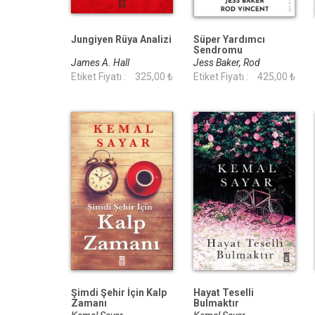
Jungiyen Rüya Analizi
Süper Yardımcı
Sendromu
James A. Hall
Jess Baker, Rod
Etiket Fiyatı :
325,00 ₺
Vincent
Etiket Fiyatı :
425,00 ₺
Şimdi Şehir İçin Kalp
Hayat Teselli
Zamanı
Bulmaktır