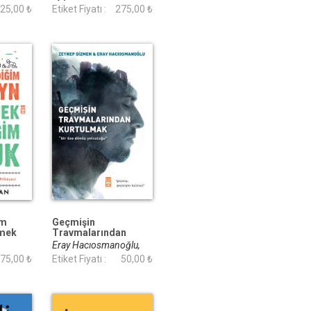
25,00 ₺
Etiket Fiyatı :
275,00 ₺
im
Geçmişin
tmek
Travmalarından
uk
Kurtulmak
Eray Hacıosmanoğlu,
75,00 ₺
Zeynep Dizmen
Etiket Fiyatı :
50,00 ₺