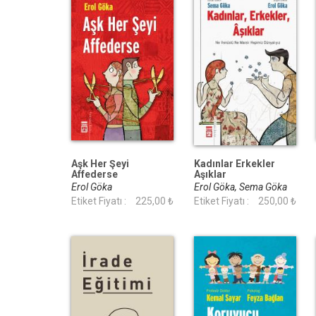
Aşk Her Şeyi
Kadınlar Erkekler
Affederse
Aşıklar
Erol Göka
Erol Göka, Sema Göka
Etiket Fiyatı :
225,00 ₺
Etiket Fiyatı :
250,00 ₺