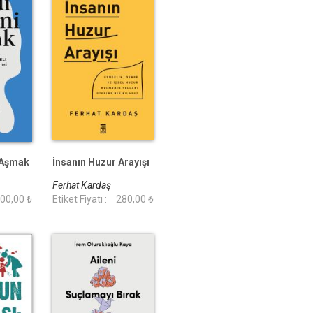
 Aşmak
İnsanın Huzur Arayışı
Ferhat Kardaş
00,00 ₺
Etiket Fiyatı :
280,00 ₺