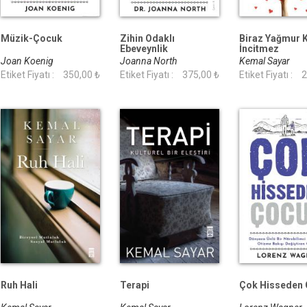
Müzik-Çocuk
Zihin Odaklı
Biraz Yağmur 
Ebeveynlik
İncitmez
Joan Koenig
Joanna North
Kemal Sayar
Etiket Fiyatı :
350,00 ₺
Etiket Fiyatı :
375,00 ₺
Etiket Fiyatı :
2
Ruh Hali
Terapi
Çok Hisseden