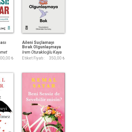
ası
Aileni Suçlamayı
Bırak Olgunlaşmaya
Bak
hmet
İrem Oturaklıoğlu Kaya
00,00 ₺
Etiket Fiyatı :
350,00 ₺