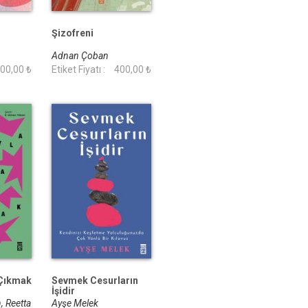
Şizofreni
Adnan Çoban
00,00 ₺
Etiket Fiyatı :
400,00 ₺
 Çıkmak
Sevmek Cesurların
İşidir
, Reetta
Ayşe Melek