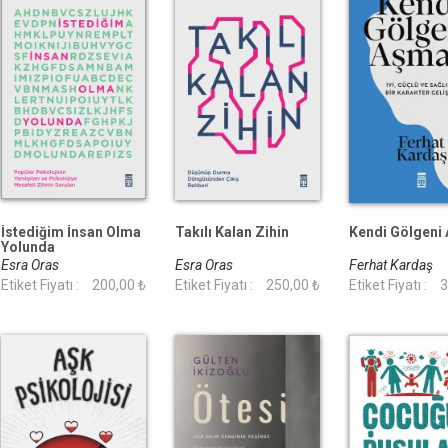
İstediğim İnsan Olma
Takılı Kalan Zihin
Kendi Gölgeni
Yolunda
Esra Oras
Esra Oras
Ferhat Kardaş
Etiket Fiyatı :
200,00 ₺
Etiket Fiyatı :
250,00 ₺
Etiket Fiyatı :
3