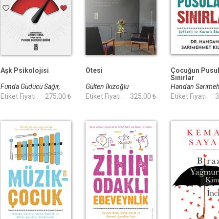
Aşk Psikolojisi
Ötesi
Çocuğun Pusul
Sınırlar
Funda Güdücü Sağır,
Gülten İkizoğlu
Handan Sarıme
Zehra Erol
Etiket Fiyatı :
275,00 ₺
Etiket Fiyatı :
325,00 ₺
Kılınç
Etiket Fiyatı :
3