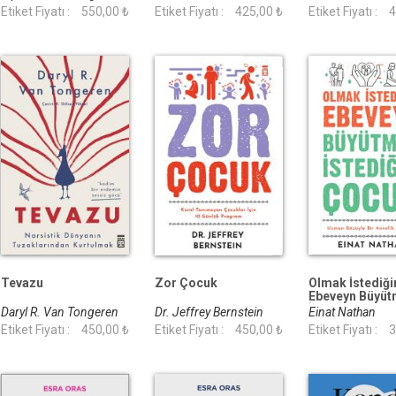
Hassas Olmanın Saklı
Kemal Sayar
Etiket Fiyatı :
550,00 ₺
Granneman
Etiket Fiyatı :
425,00 ₺
Newell
Etiket Fiyatı :
4
Gücü
Tevazu
Zor Çocuk
Olmak İstediğ
Ebeveyn Büyü
İstediğim Çoc
Daryl R. Van Tongeren
Dr. Jeffrey Bernstein
Einat Nathan
Etiket Fiyatı :
450,00 ₺
Etiket Fiyatı :
450,00 ₺
Etiket Fiyatı :
3