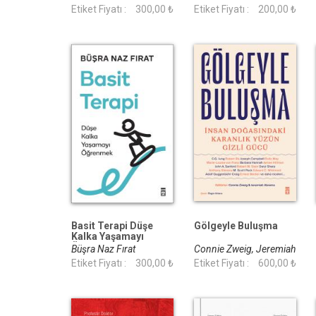
Etiket Fiyatı :
300,00 ₺
Etiket Fiyatı :
200,00 ₺
Basit Terapi Düşe
Gölgeyle Buluşma
Kalka Yaşamayı
Öğrenmek
Büşra Naz Fırat
Connie Zweig, Jeremiah
Etiket Fiyatı :
300,00 ₺
Abrams
Etiket Fiyatı :
600,00 ₺