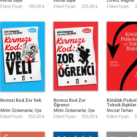
Kemal Sayar
Kemal Sayar
Lorenz Wagner
Etiket Fiyatı :
185,00 ₺
Etiket Fiyatı :
325,00 ₺
Etiket Fiyatı :
3
Kırmızı Kod Zor Veli
Kırmızı Kod Zor
Kötülük Psikolo
Öğrenci
Toksik İlişkiler
Metin Özdamarlar, Oya
Metin Özdamarlar, Oya
Nevzat Tarhan
Doğan
Etiket Fiyatı :
350,00 ₺
Doğan
Etiket Fiyatı :
300,00 ₺
Etiket Fiyatı :
5