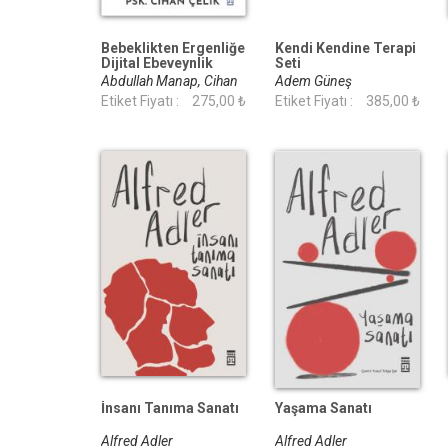
Bebeklikten Ergenliğe
Kendi Kendine Terapi
Dijital Ebeveynlik
Seti
Abdullah Manap, Cihan
Adem Güneş
Çelik
Etiket Fiyatı :
275,00 ₺
Etiket Fiyatı :
385,00 ₺
İnsanı Tanıma Sanatı
Yaşama Sanatı
Alfred Adler
Alfred Adler