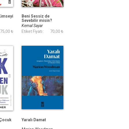
Kimseyi
Beni Sessiz de
Sevebilir misin?
Kemal Sayar
75,00 ₺
Etiket Fiyatı :
70,00 ₺
 Çocuk
Yaralı Damat