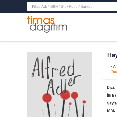
>
Hay
- A
Tim
Dizi:
İlk B
Sayfa
ISBN