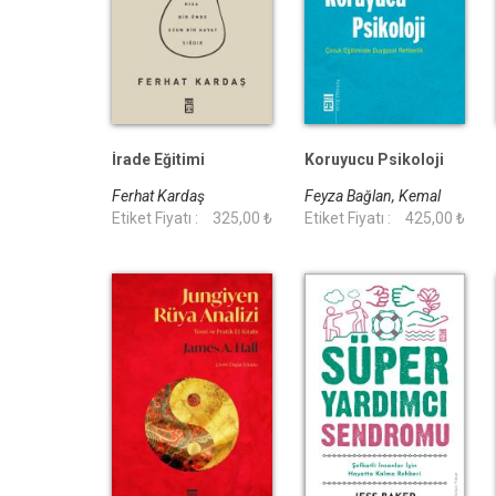
İrade Eğitimi
Koruyucu Psikoloji
Ferhat Kardaş
Feyza Bağlan, Kemal
Etiket Fiyatı :
325,00 ₺
Sayar
Etiket Fiyatı :
425,00 ₺