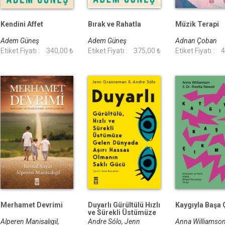
Kendini Affet
Bırak ve Rahatla
Müzik Terapi
Adem Güneş
Adem Güneş
Adnan Çoban
Etiket Fiyatı :
340,00 ₺
Etiket Fiyatı :
375,00 ₺
Etiket Fiyatı :
4
Merhamet Devrimi
Duyarlı Gürültülü Hızlı
Kaygıyla Başa
ve Sürekli Üstümüze
Gelen Dünyada Aşırı
Alperen Manisalıgil,
Andre Sólo, Jenn
Anna Williamson