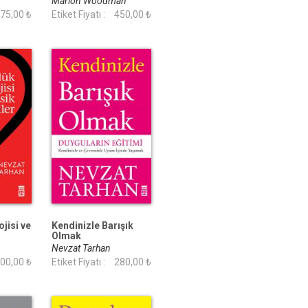
Marion Woodman
75,00 ₺
Etiket Fiyatı :
450,00 ₺
jisi ve
Kendinizle Barışık
Olmak
Nevzat Tarhan
00,00 ₺
Etiket Fiyatı :
280,00 ₺