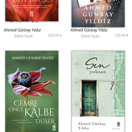
Aşk Diye Bir Şey
Hayata Dair Notlar
Ahmed Günbay Yıldız
Ahmed Günbay Yıldız
250,00 ₺
120,00 ₺
Etiket Fiyatı :
Etiket Fiyatı :
Cemre Önce Kalbe
Sen Yoksan
Düşer