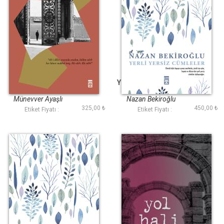
Edep Yâ Hû
Yerli Yersiz Cümleler
Münevver Ayaşlı
Nazan Bekiroğlu
325,00 ₺
450,00 ₺
Etiket Fiyatı :
Etiket Fiyatı :