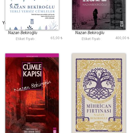
Yerli Yersiz Cümleler
Yol Hali
(Bez Ciltli)
Nazan Bekiroğlu
Nazan Bekiroğlu
65,00 ₺
400,00 ₺
Etiket Fiyatı :
Etiket Fiyatı :
Cümle Kapısı
Mihrican Fırtınası