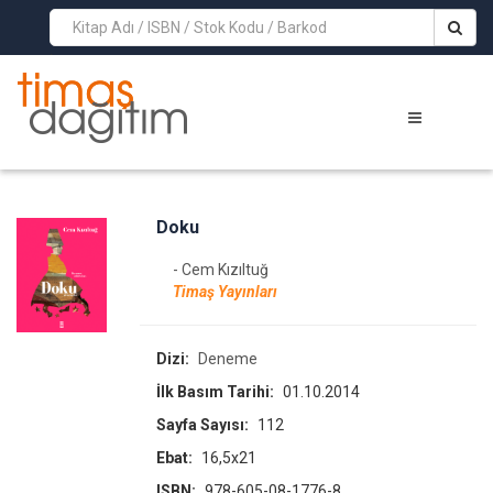
>
Doku
- Cem Kızıltuğ
Timaş Yayınları
Dizi:
Deneme
İlk Basım Tarihi:
01.10.2014
Sayfa Sayısı:
112
Ebat:
16,5x21
ISBN:
978-605-08-1776-8