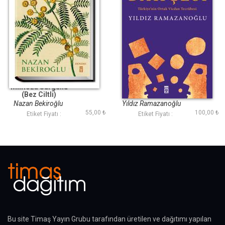
Mimoza Sürgünü
Görme Bahçesi
(Bez Ciltli)
Nazan Bekiroğlu
Yıldız Ramazanoğlu
55,00 ₺
100,00 ₺
Etiket Fiyatı :
Etiket Fiyatı :
Bu site Timaş Yayın Grubu tarafından üretilen ve dağıtımı yapılan