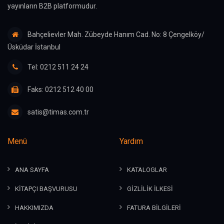
yayınların B2B platformudur.
Bahçelievler Mah. Zübeyde Hanım Cad. No: 8 Çengelköy/
Üsküdar İstanbul
Tel: 0212 511 24 24
Faks: 0212 512 40 00
satis@timas.com.tr
Menü
Yardım
ANA SAYFA
KATALOGLAR
KİTAPÇI BAŞVURUSU
GİZLİLİK İLKESİ
HAKKIMIZDA
FATURA BİLGİLERİ