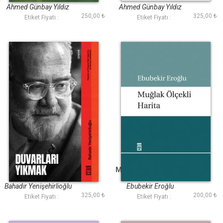
Ahmed Günbay Yıldız
Ahmed Günbay Yıldız
250,00 ₺
325,00 ₺
Etiket Fiyatı :
Etiket Fiyatı :
Duvarları Yıkmak
Muğlak Ölçekli Harita
Bahadır Yenişehirlioğlu
Ebubekir Eroğlu
325,00 ₺
200,00 ₺
Etiket Fiyatı :
Etiket Fiyatı :