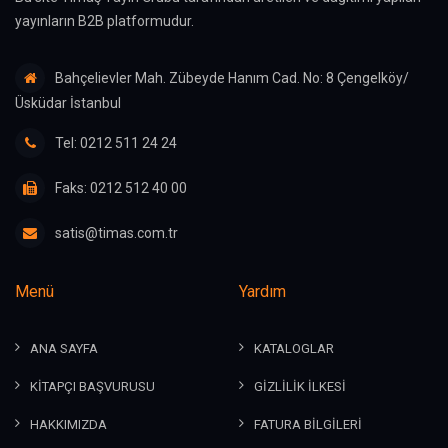
yayınların B2B platformudur.
Bahçelievler Mah. Zübeyde Hanım Cad. No: 8 Çengelköy/
Üsküdar İstanbul
Tel: 0212 511 24 24
Faks: 0212 512 40 00
satis@timas.com.tr
Menü
Yardım
ANA SAYFA
KATALOGLAR
KİTAPÇI BAŞVURUSU
GİZLİLİK İLKESİ
HAKKIMIZDA
FATURA BİLGİLERİ