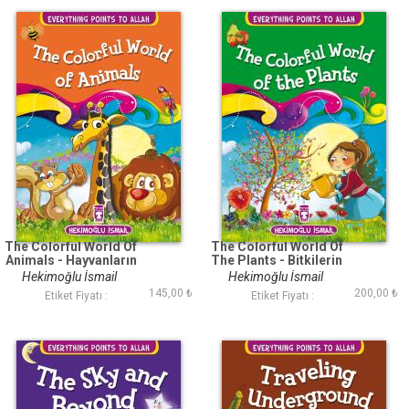
The Colorful World Of
The Colorful World Of
Animals - Hayvanların
The Plants - Bitkilerin
Renkli Dünyası
Renkli Dünyası
Hekimoğlu İsmail
Hekimoğlu İsmail
(İngilizce)
(İngilizce)
145,00 ₺
200,00 ₺
Etiket Fiyatı :
Etiket Fiyatı :