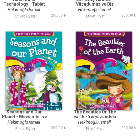
Technology - Tabiat
Vücudumuz ve Biz
ve Teknoloji
(İngilizce)
Hekimoğlu İsmail
Hekimoğlu İsmail
(İngilizce)
200,00 ₺
200,00 ₺
Etiket Fiyatı :
Etiket Fiyatı :
Seasons and Our
The Beauties Or The
Planet - Mevsimler ve
Earth - Yeryüzündeki
Dünyamız (İngilizce)
Güzellik (İngilizce)
Hekimoğlu İsmail
Hekimoğlu İsmail
200,00 ₺
200,00 ₺
Etiket Fiyatı :
Etiket Fiyatı :