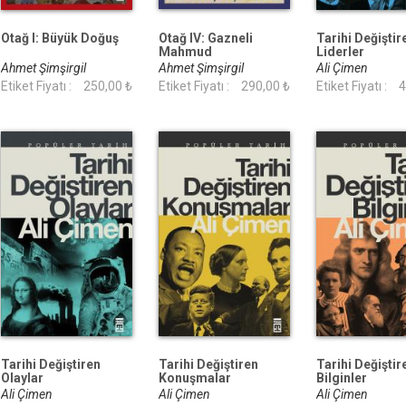
Otağ I: Büyük Doğuş
Otağ IV: Gazneli
Tarihi Değiştir
Mahmud
Liderler
Ahmet Şimşirgil
Ahmet Şimşirgil
Ali Çimen
Etiket Fiyatı :
250,00 ₺
Etiket Fiyatı :
290,00 ₺
Etiket Fiyatı :
4
Tarihi Değiştiren
Tarihi Değiştiren
Tarihi Değiştir
Olaylar
Konuşmalar
Bilginler
Ali Çimen
Ali Çimen
Ali Çimen