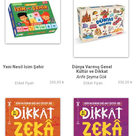
Yeni Nesil İsim Şehir
Dünya Varmış Genel
Kültür ve Dikkat
Oyunu 7 Farklı Oyun
Arife Şeyma Gök
200,00 ₺
330,00 ₺
Etiket Fiyatı :
Etiket Fiyatı :