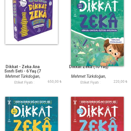
Dikkat - Zeka Ana
Dikkat Zeka (10 Yaş)
Sınıfı Seti - 6 Yaş (7
Kitap)
Mehmet Türkdoğan,
Mehmet Türkdoğan,
650,00 ₺
220,00 ₺
Savaş Özdemir
Savaş Özdemir
Etiket Fiyatı :
Etiket Fiyatı :