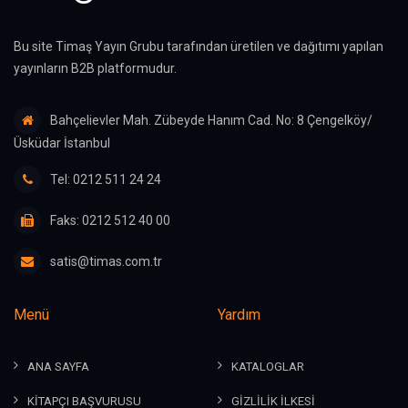
Bu site Timaş Yayın Grubu tarafından üretilen ve dağıtımı yapılan
yayınların B2B platformudur.
Bahçelievler Mah. Zübeyde Hanım Cad. No: 8 Çengelköy/
Üsküdar İstanbul
Tel: 0212 511 24 24
Faks: 0212 512 40 00
satis@timas.com.tr
Menü
Yardım
ANA SAYFA
KATALOGLAR
KİTAPÇI BAŞVURUSU
GİZLİLİK İLKESİ