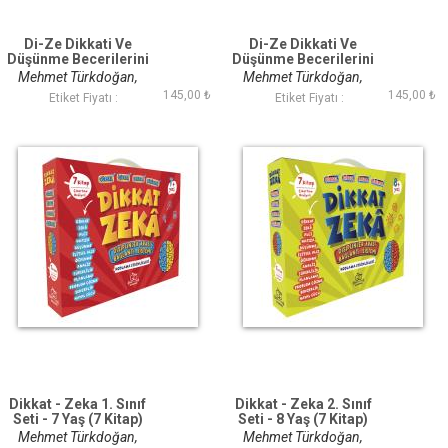
Di-Ze Dikkati Ve
Di-Ze Dikkati Ve
Düşünme Becerilerini
Düşünme Becerilerini
Geliştirme Seti
Geliştirme Seti
Mehmet Türkdoğan,
Mehmet Türkdoğan,
(1.Sınıf - 7 Yaş)
(2.Sınıf - 8 Yaş)
145,00 ₺
145,00 ₺
Savaş Özdemir
Savaş Özdemir
Etiket Fiyatı :
Etiket Fiyatı :
Dikkat - Zeka 1. Sınıf
Dikkat - Zeka 2. Sınıf
Seti - 7 Yaş (7 Kitap)
Seti - 8 Yaş (7 Kitap)
Mehmet Türkdoğan,
Mehmet Türkdoğan,