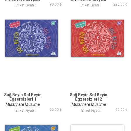
90,00 ₺
220,00 ₺
Savaş Özdemir
Savaş Özdemir
Etiket Fiyatı :
Etiket Fiyatı :
Sağ Beyin Sol Beyin
Sağ Beyin Sol Beyin
Egzersizleri 1
Egzersizleri 2
Mutahhare Müslime
Mutahhare Müslime
65,00 ₺
65,00 ₺
Arslaner
Arslaner
Etiket Fiyatı :
Etiket Fiyatı :