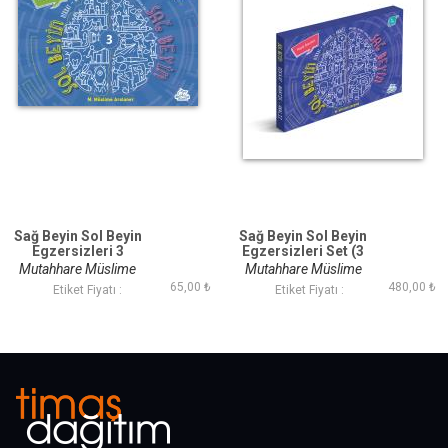
Sağ Beyin Sol Beyin
Sağ Beyin Sol Beyin
Egzersizleri 3
Egzersizleri Set (3
Kitap)
Mutahhare Müslime
Mutahhare Müslime
65,00 ₺
480,00 ₺
Arslaner
Arslaner
Etiket Fiyatı :
Etiket Fiyatı :