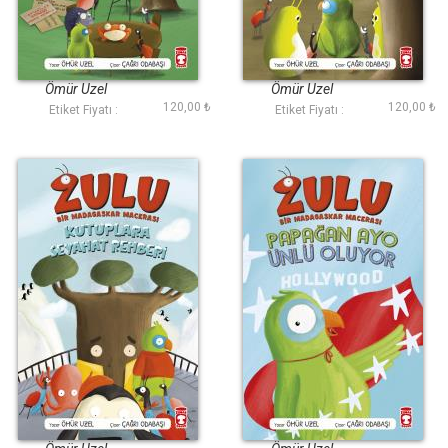
Zulu - Bir
Zulu - Bir
Madagaskar
Madagaskar
Macerası - Domates
Macerası - Humaros
Ömür Uzel
Ömür Uzel
Kurbağalarını Koruma
Gezegeninde Canlı
120,00 ₺
120,00 ₺
Etiket Fiyatı :
Etiket Fiyatı :
Derneği 5
Yayın 4
Zulu - Bir
Zulu - Bir
Madagaskar
Madagaskar
Macerası - Kutuplara
Macerası - Papağan