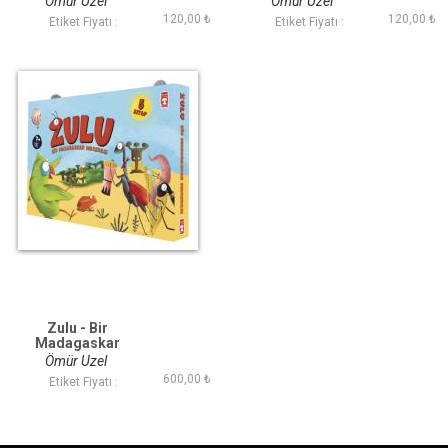
Ömür Uzel
Ömür Uzel
Seyahat Rehberi 3
Ayo Ünlü Oluyor 2
120,00 ₺
120,00 ₺
Etiket Fiyatı :
Etiket Fiyatı :
Zulu - Bir
Madagaskar
Macerası - Set (5
Ömür Uzel
Kitap)
600,00 ₺
Etiket Fiyatı :